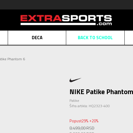
DECA
BACK TO SCHOOL
Obaveštenje o promeni naziva kompanije
Pogledaj više
atike Phantom 6
POZOVITE NAS
011 422 1430
ATE
Kreditnim karticama BANCA INTESA platite na 9 mesečnih rata bez kamat
ALNA PRODAJA
kupovina putem administrativne zabrane do 12 rata.
Pogle
N KARTICA
Nekoliko klikova do savršenog poklona za vaše najdraže
Pogl
NIKE Patike Phantom
Patike
Šifra artikla:
HQ2323-400
Popust
29
%
20
%
+
8.499,00
RSD