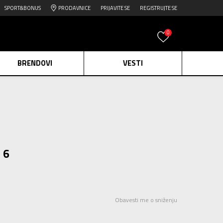
SPORT&BONUS
PRODAVNICE
PRIJAVITE SE
REGISTRUJTE SE
0
BRENDOVI
VESTI
e.
Pogledaj više
daj više
edaj više
 6
Obavesti me o sniženju