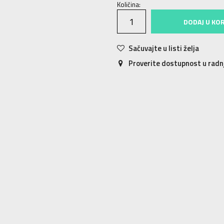
Količina:
DODAJ U KO
Sačuvajte u listi želja
Proverite dostupnost u rad