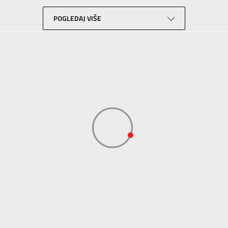
Fudbal
Plava
POGLEDAJ VIŠE
Sport Time
Sport Time