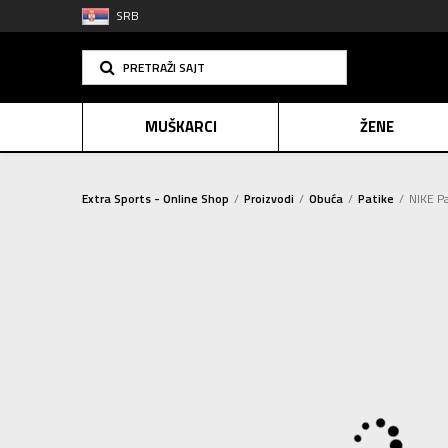
SRB
PRETRAŽI SAJT
MUŠKARCI
ŽENE
Extra Sports - Online Shop
Proizvodi
Obuća
Patike
NIKE P
PLAĆANJE NA R
SINDIK
E-POKLO