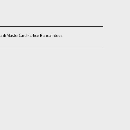
a ili MasterCard kartice Banca Intesa
8
41
26
8.5
42
26.5
9
42.5
27
9.5
43
27.5
10
44
28
9.5
12
46
30