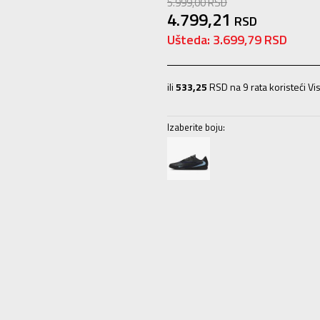
5.999,00
RSD
4.799,21
RSD
Ušteda:
3.699,79
RSD
ili
533,25
RSD na 9 rata koristeći Vis
Izaberite boju:
6.5
39
24.5
7
40
25
7.5
40.5
25.5
10.5
44.5
28.5
11
45
29
11.5
45.5
2