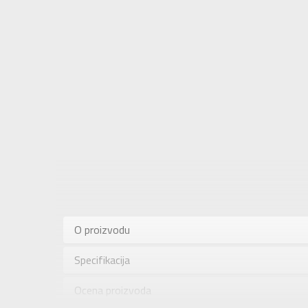
Karakteris
Kategorija
O proizvodu
Pol
Specifikacija
Brend
Uzrast
Ocena proizvoda