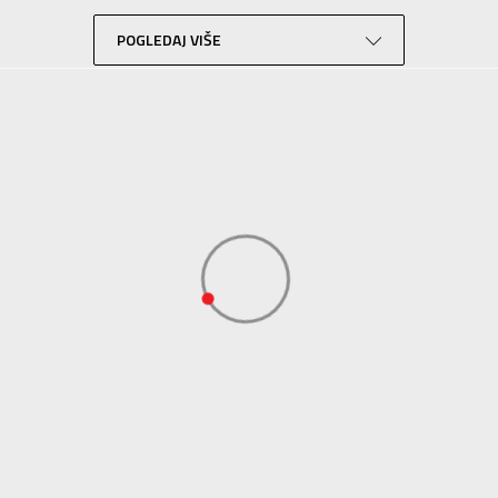
Lifestyle
Bela
POGLEDAJ VIŠE
Sport Time
Sport Time