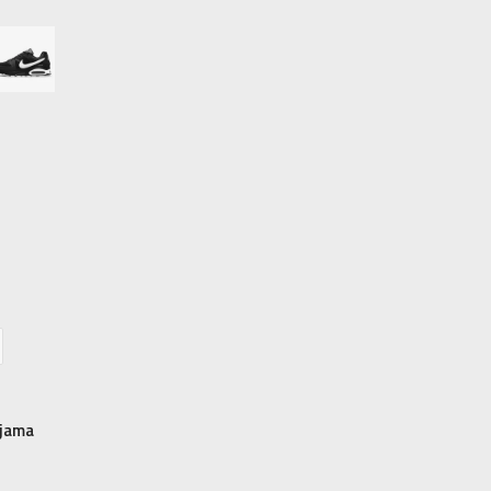
42
26.5
9
42.5
27
9.5
43
27.5
10
44
28
10.5
44.5
28.5
12.5
47
30.5
13
47.5
31
14
48.5
32
njama