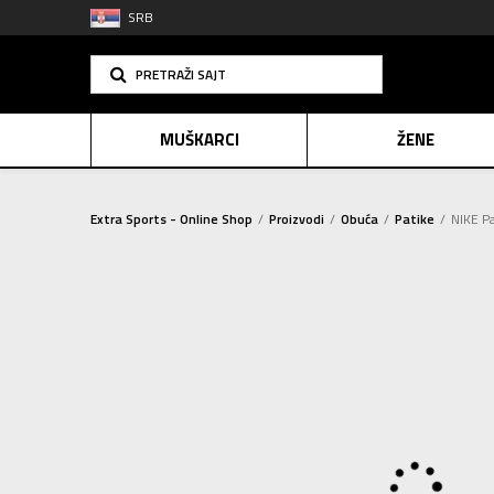
SRB
PRETRAŽI SAJT
MUŠKARCI
ŽENE
Extra Sports - Online Shop
Proizvodi
Obuća
Patike
NIKE P
PLAĆANJE NA R
SINDIK
E-POKLO