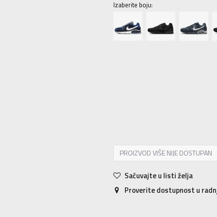
Izaberite boju:
7
40
25
7.5
40.5
25.5
8
41
26
8.5
11
45
29
11.5
45.5
29.5
12
46
30
PROIZVOD VIŠE NIJE DOSTUPAN
Sačuvajte u listi želja
Proverite dostupnost u rad