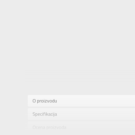
Karakteris
Kategorija
O proizvodu
Pol
Specifikacija
Brend
Uzrast
Ocena proizvoda