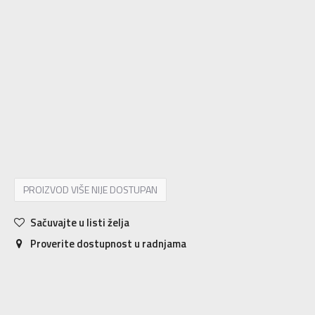
7
40
25
8
41
26
8.5
42
26.5
9
42.5
27
9.5
43
27.5
10
44
28
10.5
44.5
28.5
11
45
29
11.5
45.5
29.5
12
46
30
12.5
47
30.5
13
47.5
31
14
48.5
32
15
49.5
33
PROIZVOD VIŠE NIJE DOSTUPAN
Sačuvajte u listi želja
Proverite dostupnost u radnjama