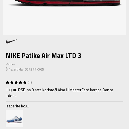
NIKE Patike Air Max LTD 3
Patike
Šifra artikla:
687977-065
1
ili
0,00
RSD na 9 rata koristeći Visa ili MasterCard kartice Banca
Intesa
Izaberite boju: