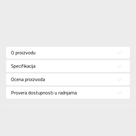
Karakteristika
Vrednost
Kategorija
Patike
O proizvodu
Pol
Za muškarce
Specifikacija
Brend
NIKE
Uzrast
Za odrasle
Ocena proizvoda
Namena
Lifestyle
Provera dostupnosti u radnjama
Boja
Crna
Uvoznik
Sport Time
Dobavljač
Sport Time