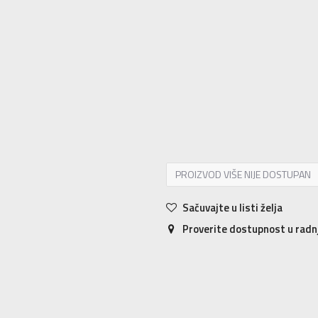
6
38.5
24
6.5
39
24.5
7
40
25
7.5
10
44
28
10.5
44.5
28.5
11
45
29
14
48.5
32
15
49.5
33
PROIZVOD VIŠE NIJE DOSTUPAN
Sačuvajte u listi želja
Proverite dostupnost u rad