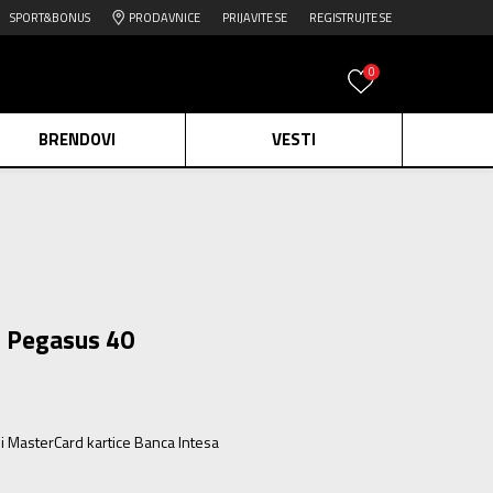
SPORT&BONUS
PRODAVNICE
PRIJAVITE SE
REGISTRUJTE SE
0
BRENDOVI
VESTI
e.
Pogledaj više
daj više
edaj više
m Pegasus 40
ili MasterCard kartice Banca Intesa