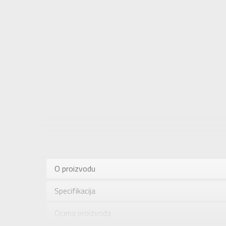
Karakteris
Kategorija
O proizvodu
Pol
Specifikacija
Brend
Uzrast
Ocena proizvoda