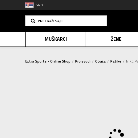
SRB
PRETRAŽI SAJT
MUŠKARCI
ŽENE
Extra Sports - Online Shop
Proizvodi
Obuća
Patike
NIKE P
PLAĆANJE NA R
SINDIK
E-POKLO