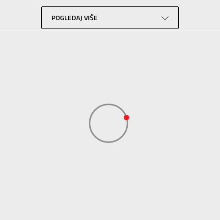
Trčanje
Crna
POGLEDAJ VIŠE
Tehnologija
Eco
Sport Time
Sport Time