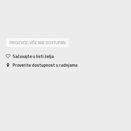
10
43
28
10.5
43.5
28.5
11
44
29
11.5
44.5
29.5
12
45
30
13
46
31
14
47
32
PROIZVOD VIŠE NIJE DOSTUPAN
Sačuvajte u listi želja
Proverite dostupnost u radnjama