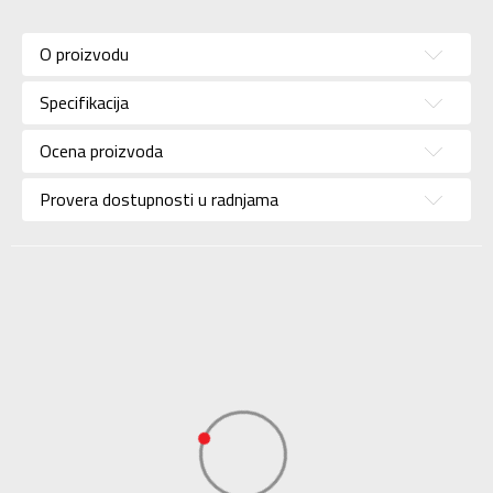
Karakteristika
Vrednost
Kategorija
Patike
O proizvodu
Pol
Za muškarce
Specifikacija
Brend
COLUMBIA
Uzrast
Za odrasle
Ocena proizvoda
Namena
Outdoor
Provera dostupnosti u radnjama
Boja
Crna
Uvoznik
Sport Vision
COLUMBIA BRANDS
Dobavljač
INTERNATIONAL Sarl