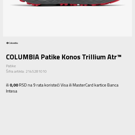
COLUMBIA Patike Konos Trillium Atr™
Patike
Šifra artikla:
2145281010
ili
0,00
RSD na 9 rata koristeći Visa ili MasterCard kartice Banca
Intesa
7.5
40.5
25.5
8
41
26
8.5
41.5
26.5
9
42
27
9.5
42.5
27.5