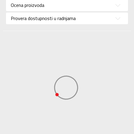
Ocena proizvoda
Brend
NIKE
Uzrast
Za odrasle
Provera dostupnosti u radnjama
Namena
Lifestyle
Boja
Bela
Uvoznik
Sport Time
Dobavljač
Sport Time