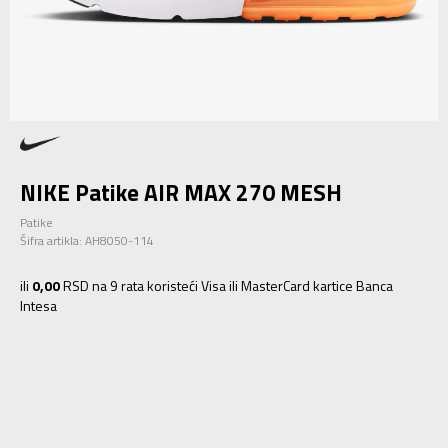
NIKE Patike AIR MAX 270 MESH
Patike
Šifra artikla:
AH8050-114
ili
0,00
RSD na 9 rata koristeći Visa ili MasterCard kartice Banca
Intesa
7
40
25
7.5
40.5
25.5
8
41
26
8.5
42
26.5
9
42.5
27
9.5
43
27.5