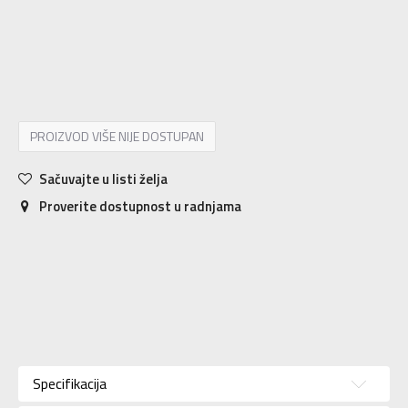
10
44
28
10.5
44.5
28.5
11
45
29
11.5
45.5
29.5
12
46
30
12.5
47
30.5
13
47.5
31
14
48.5
32
PROIZVOD VIŠE NIJE DOSTUPAN
Sačuvajte u listi želja
Proverite dostupnost u radnjama
Karakteristika
Vrednost
Kategorija
Patike
Specifikacija
Pol
Za muškarce