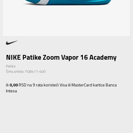
NIKE Patike Zoom Vapor 16 Academy
Patike
Šifra artikla:
FQ8411-400
ili
0,00
RSD na 9 rata koristeći Visa ili MasterCard kartice Banca
Intesa
1.5Y
33
20.5
2Y
33.5
21
2.5Y
34
21.5
3Y
35
22
3.5Y
35.5
22.5