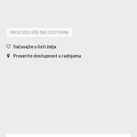
4Y
36
23
4.5Y
36.5
23.5
5Y
37.5
23.5
5.5Y
38
24
6Y
38.5
24
PROIZVOD VIŠE NIJE DOSTUPAN
Sačuvajte u listi želja
Proverite dostupnost u radnjama
Karakteristika
Vrednost
Kategorija
Patike