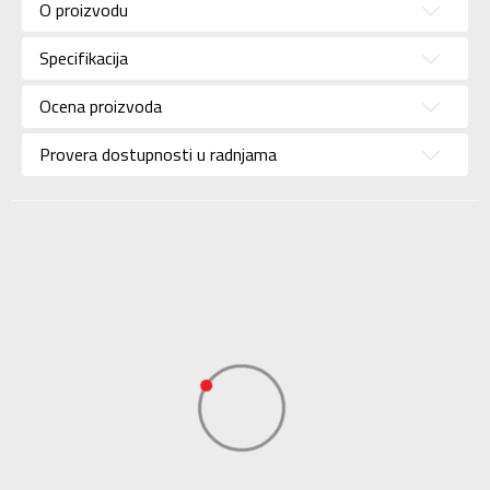
O proizvodu
Pol
Za dečake
Specifikacija
Brend
NIKE
Uzrast
Za tinejdžere
Ocena proizvoda
Namena
Fudbal
Provera dostupnosti u radnjama
Boja
Plava
Uvoznik
Sport Time
Dobavljač
Sport Time