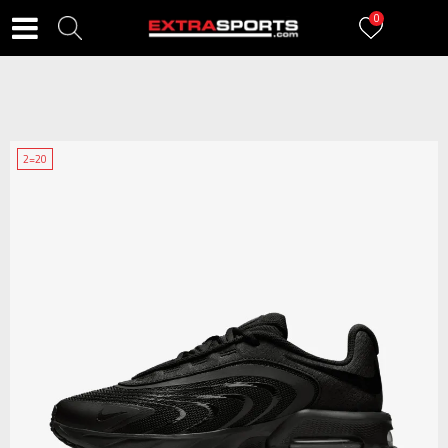
0
2=20