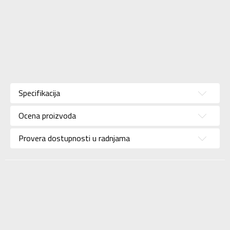
Karakteristika
Vrednost
Kategorija
Patike
Specifikacija
Pol
Za žene
Ocena proizvoda
Brend
NIKE
Uzrast
Za odrasle
Provera dostupnosti u radnjama
Namena
Lifestyle
Boja
Crna
Uvoznik
Sport Time
Dobavljač
Sport Time