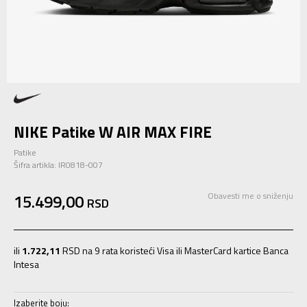
NIKE Patike W AIR MAX FIRE
Patike
Šifra artikla:
IR0818-007
15.499,00
Obavesti me o sniženju
RSD
ili
1.722,11
RSD na 9 rata koristeći Visa ili MasterCard kartice Banca
Intesa
Izaberite boju: