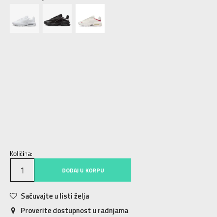
5
35.5
22
5.5
36
22.5
6
36.5
23
6.5
37.5
23.5
7
38
24
7.5
38.5
24.5
8
39
25
8.5
40
25.5
9
40.5
26
9.5
41
26.5
10
42
27
11
43
28
Količina:
DODAJ U KORPU
Sačuvajte u listi želja
Proverite dostupnost u radnjama