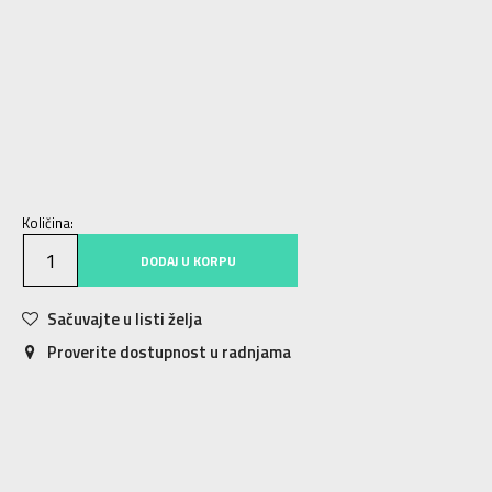
10.5C
27.5
16.5
11C
28
17
11.5C
28.5
17.5
12C
29.5
18
12.5C
30
18.5
13C
31
19
13.5C
31.5
19.5
1Y
32
20
1.5Y
33
20.5
2Y
33.5
21
2.5Y
34
21.5
3Y
35
22
Količina:
DODAJ U KORPU
Sačuvajte u listi želja
Proverite dostupnost u radnjama