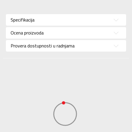
Karakteristika
Vrednost
Kategorija
Patike
Specifikacija
Pol
Unisex
Ocena proizvoda
Brend
NIKE
Uzrast
Za decu
Provera dostupnosti u radnjama
Namena
Košarka
Uvoznik
Sport Time
Dobavljač
Sport Time