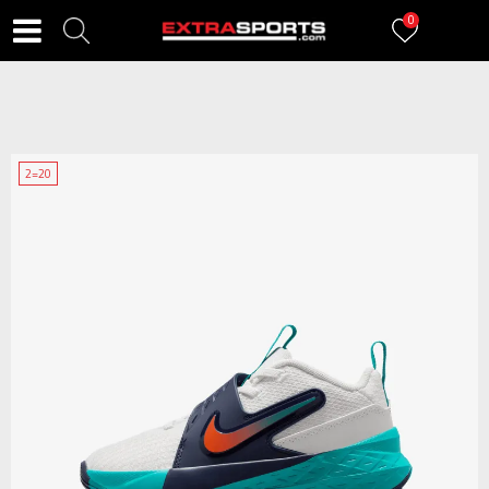
0
2=20