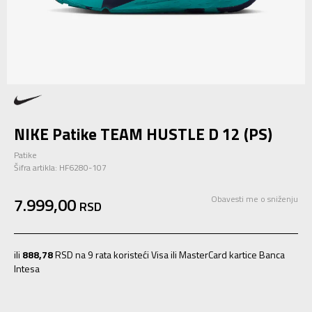
NIKE Patike TEAM HUSTLE D 12 (PS)
Patike
Šifra artikla:
HF6280-107
7.999,00
Obavesti me o sniženju
RSD
ili
888,78
RSD na 9 rata koristeći Visa ili MasterCard kartice Banca
Intesa