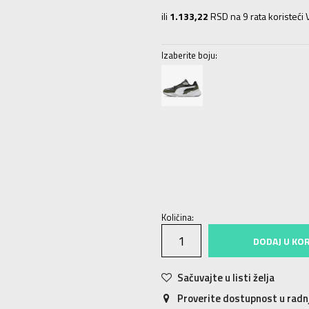
ili
1.133,22
RSD na 9 rata koristeći V
Izaberite boju:
41
41
26.5
42
42
27
43
43
28
44
Količina:
DODAJ U KO
Sačuvajte u listi želja
Proverite dostupnost u rad