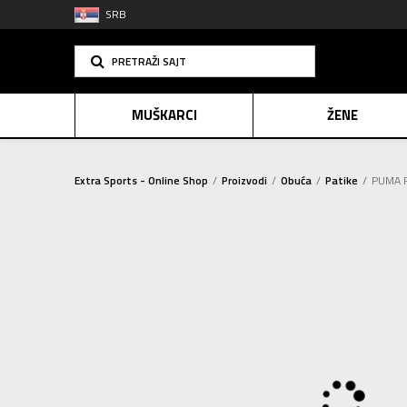
SRB
PRETRAŽI SAJT
MUŠKARCI
ŽENE
Extra Sports - Online Shop
Proizvodi
Obuća
Patike
PUMA P
PLAĆANJE NA R
SINDIK
2=20
E-POKLO