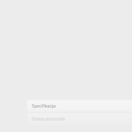
Karakteris
Kategorija
Specifikacija
Pol
Ocena proizvoda
Brend
Uzrast
Provera dostupnosti u radnjama