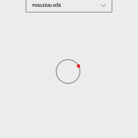
POGLEDAJ VIŠE
Lifestyle
Crna
N Sport
N Sport