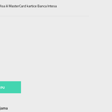
isa ili MasterCard kartice Banca Intesa
44
28.5
44.5
44.5
29
45
45
29.5
42.5
42.5
27.5
46
46
30
RPU
njama