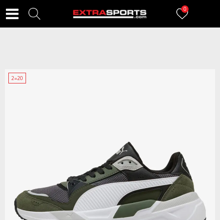
0
2=20