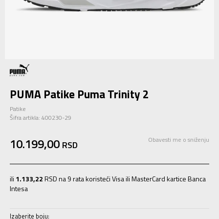
PUMA Patike Puma Trinity 2
Patike
Šifra artikla:
400230-29
10.199,00
Obavesti me o sniženju
RSD
ili
1.133,22
RSD na 9 rata koristeći Visa ili MasterCard kartice Banca
Intesa
Izaberite boju: