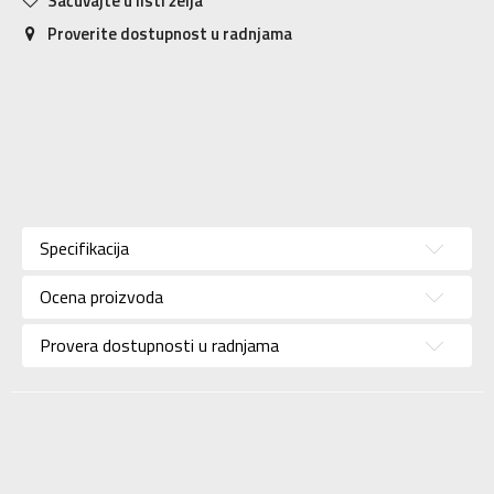
Sačuvajte u listi želja
Proverite dostupnost u radnjama
Karakteristika
Vrednost
Kategorija
Patike
Specifikacija
Pol
Za muškarce
Ocena proizvoda
Brend
PUMA
Uzrast
Za odrasle
Provera dostupnosti u radnjama
Namena
Lifestyle
Boja
Siva
Uvoznik
N Sport
Dobavljač
N Sport