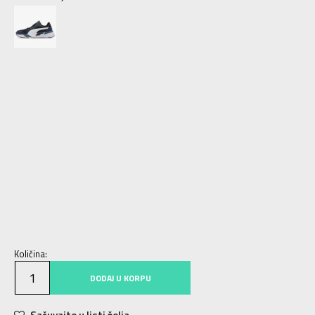
35.5
35.5
22
36
36
22.5
37
37
23
37.5
37.5
23.5
38
38
24
38.5
38.5
24.5
39
39
25
40
40
25.5
40.5
40.5
26
41
41
26.5
42
42
27
43
43
28
44
44
28.5
44.5
44.5
29
45
45
29.5
42.5
42.5
27.5
46
46
30
47
47
31
48.5
48.5
Količina:
DODAJ U KORPU