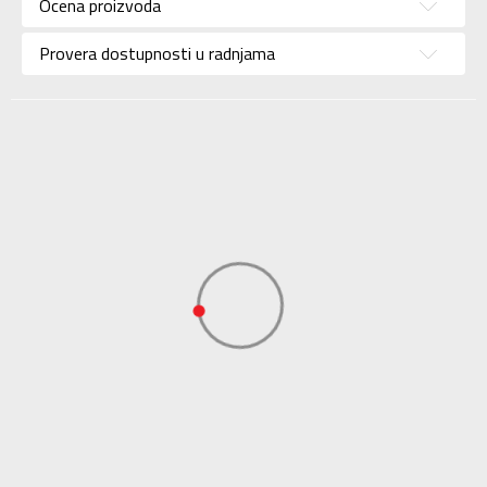
Ocena proizvoda
Brend
NIKE
Uzrast
Za odrasle
Provera dostupnosti u radnjama
Namena
Trčanje
Boja
Bež
Cushioning
Support
(Responsive /
Maxim
Surface
Road
Uvoznik
Sport Time
Dobavljač
Sport Time