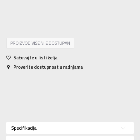
5.5
36
22.5
6
36.5
23
6.5
37.5
23.5
7
38
24
7.5
38.5
24.5
8
39
25
8.5
40
25.5
9
40.5
26
9.5
41
26.5
10
42
27
10.5
42.5
27.5
PROIZVOD VIŠE NIJE DOSTUPAN
Sačuvajte u listi želja
Proverite dostupnost u radnjama
Karakteristika
Vrednost
Kategorija
Patike
Specifikacija
Pol
Za žene