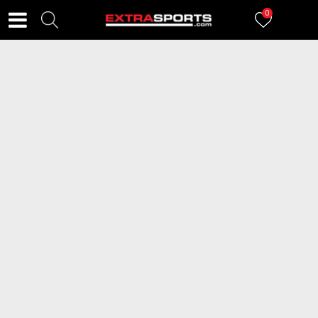
0
FILTERI
509
proizvoda