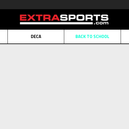
DECA
BACK TO SCHOOL
Obaveštenje o promeni naziva kompanije
Pogledaj više
POZOVITE NAS
011 422 1430
ATE
Kreditnim karticama BANCA INTESA platite na 9 mesečnih rata bez kamat
ALNA PRODAJA
kupovina putem administrativne zabrane do 12 rata.
Pogle
N KARTICA
Nekoliko klikova do savršenog poklona za vaše najdraže
Pogl
e kriterijume nisu pronađeni proizvodi!