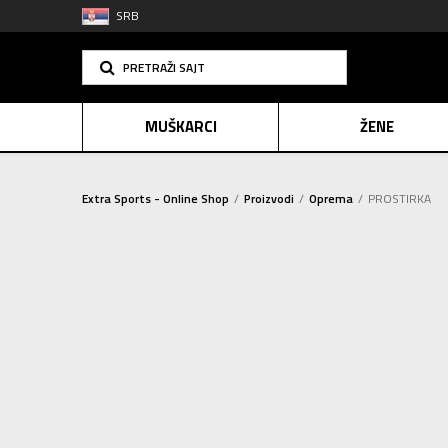
SRB
PRETRAŽI SAJT
MUŠKARCI
ŽENE
Extra Sports - Online Shop
Proizvodi
Oprema
PROSTIRKA
PLAĆANJE NA R
KAČKETI I KAPE
(113)
SINDIK
Sortiraj
ČARAPE
(191)
E-POKLO
LOPTE I PUMPE
(99)
RANČEVI TORBE I KOFERI
(308)
Za izabran
OPREMA ZA FUDBAL
(80)
OPREMA ZA PLIVANJE
(29)
OPREMA ZA TRENING
(47)
OPREMA ZA STONI TENIS
(1)
OPREMA ZA PLANINARENJE
(5)