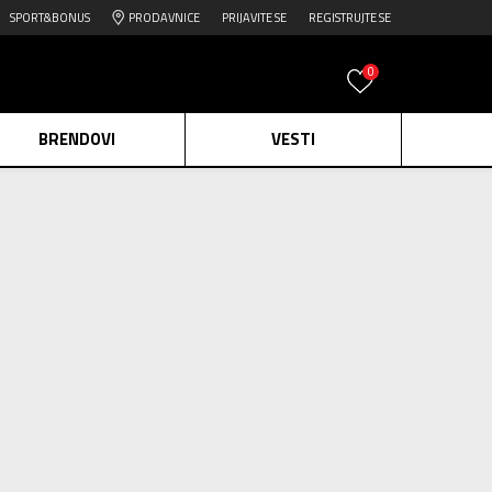
SPORT&BONUS
PRODAVNICE
PRIJAVITE SE
REGISTRUJTE SE
0
BRENDOVI
VESTI
e.
Pogledaj više
0
proizvoda
daj više
Obriši sve
edaj više