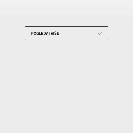
CHAMPION
Za decu
Lifestyle
Ljubičasta
POGLEDAJ VIŠE
Sport Vision
Champion Europe S.p.A. Via Dell’ Agricoltura 51, 41012 Carpi (Mo) Italy
SLIČNI PROIZVODI