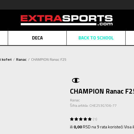
DECA
BACK TO SCHOOL
Obaveštenje o promeni naziva kompanije
Pogledaj više
i koferi
Ranac
CHAMPION Ranac F25
POZOVITE NAS
011 422 1430
ATE
Kreditnim karticama BANCA INTESA platite na 9 mesečnih rata bez kamat
ALNA PRODAJA
kupovina putem administrativne zabrane do 12 rata.
Pogle
N KARTICA
Nekoliko klikova do savršenog poklona za vaše najdraže
CHAMPION Ranac F2
Pogl
Ranac
Šifra artikla:
CHE253G106-77
1
ili
0,00
RSD na 9 rata koristeći Visa 