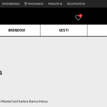
SPORT&BONUS
PRODAVNICE
PRIJAVITE SE
REGISTRUJTE SE
0
BRENDOVI
VESTI
e.
Pogledaj više
daj više
5
edaj više
ili MasterCard kartice Banca Intesa