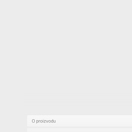
Karakteris
Kategorija
O proizvodu
Pol