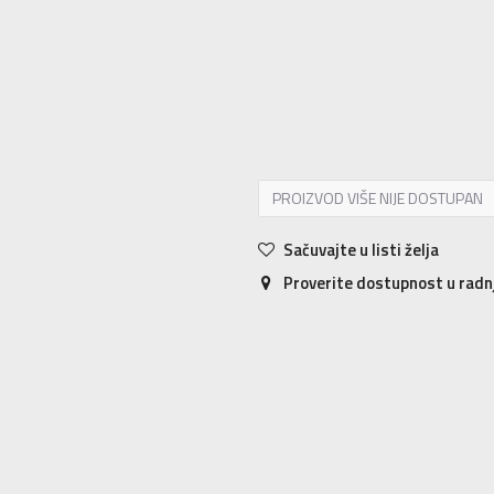
ONE SIZE
Univ.
PROIZVOD VIŠE NIJE DOSTUPAN
Sačuvajte u listi želja
Proverite dostupnost u rad