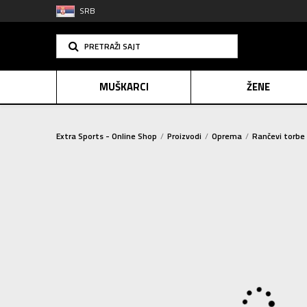
SRB
PRETRAŽI SAJT
MUŠKARCI
ŽENE
Extra Sports - Online Shop
Proizvodi
Oprema
Rančevi torbe 
PLAĆANJE NA R
SINDIK
E-POKLO