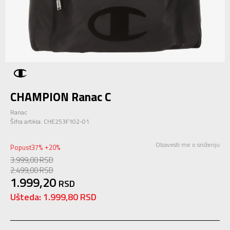
CHAMPION Ranac C
Ranac
Šifra artikla:
CHE253F102-01
Obavesti me o sniženju
Popust
37
%
20
%
+
3.999,00
RSD
2.499,00
RSD
1.999,20
RSD
Ušteda:
1.999,80
RSD