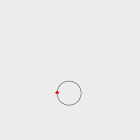
3.599,00
RSD
Popust
20
%
DODAJ U KORPU