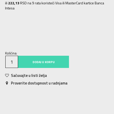
ili
222,13
RSD na 9 rata koristeći Visa ili MasterCard kartice Banca
Intesa
ONE SIZE
Univ.
Količina:
DODAJ U KORPU
Sačuvajte u listi želja
Proverite dostupnost u radnjama