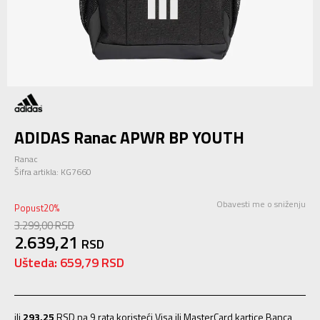
ADIDAS Ranac APWR BP YOUTH
Ranac
Šifra artikla:
KG7660
Obavesti me o sniženju
Popust
20
%
3.299,00
RSD
2.639,21
RSD
Ušteda:
659,79
RSD
ili
293,25
RSD na 9 rata koristeći Visa ili MasterCard kartice Banca