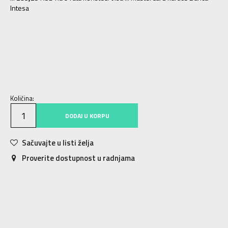
Intesa
NS
Univ.
Količina:
DODAJ U KORPU
Sačuvajte u listi želja
Proverite dostupnost u radnjama