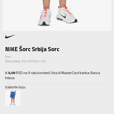
NIKE Šorc Srbija Sorc
Šorc
Šifra artikla:
KSS-NT0202-102
ili
0,00
RSD na 9 rata koristeći Visa ili MasterCard kartice Banca
Intesa
Izaberite boju: