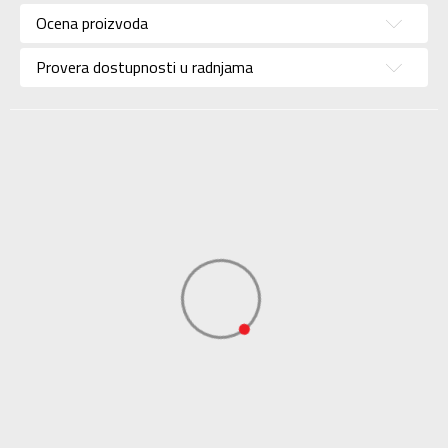
Ocena proizvoda
Brend
NIKE
Uzrast
Za tinejdžere
Provera dostupnosti u radnjama
Namena
Košarka
Boja
Bela
Uvoznik
Sport Time
Dobavljač
Sport Time