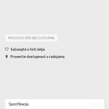
XS
7-8g.
S
9-10g.
M
11-12g.
L
12-13g.
XL
14-15g.
PROIZVOD VIŠE NIJE DOSTUPAN
Sačuvajte u listi želja
Proverite dostupnost u radnjama
Karakteristika
Vrednost
Kategorija
Šorc
Specifikacija
Pol
Za dečake