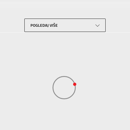
Za odrasle
Lifestyle
Zelena
POGLEDAJ VIŠE
Sport Time
Sport Time