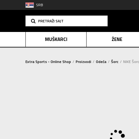
SRB
PRETRAŽI SAJT
MUŠKARCI
ŽENE
Extra Sports - Online Shop
Proizvodi
Odeća
Šorc
NIKE Šorc
PLAĆANJE NA R
SINDIK
E-POKLO