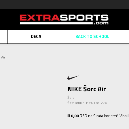
DECA
BACK TO SCHOOL
Obaveštenje o promeni naziva kompanije
Pogledaj više
 Air
POZOVITE NAS
011 422 1430
ATE
Kreditnim karticama BANCA INTESA platite na 9 mesečnih rata bez kamat
ALNA PRODAJA
kupovina putem administrativne zabrane do 12 rata.
Pogle
N KARTICA
Nekoliko klikova do savršenog poklona za vaše najdraže
Pogl
NIKE Šorc Air
Šorc
Šifra artikla:
HM0178-276
ili
0,00
RSD na 9 rata koristeći Visa 