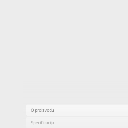
Karakteris
Kategorija
O proizvodu
Pol
Specifikacija
Brend