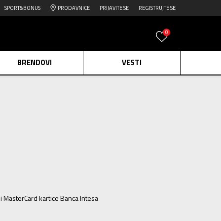
SPORT&BONUS
PRODAVNICE
PRIJAVITE SE
REGISTRUJTE SE
0
BRENDOVI
VESTI
e.
Pogledaj više
daj više
edaj više
ili MasterCard kartice Banca Intesa