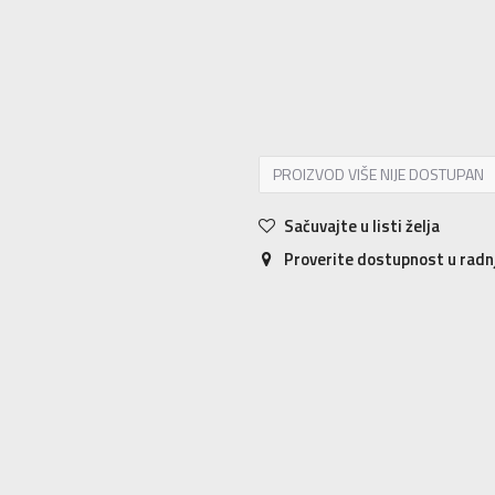
XS
XS
S
S
M
M
L
L
XL
XL
PROIZVOD VIŠE NIJE DOSTUPAN
Sačuvajte u listi želja
Proverite dostupnost u rad