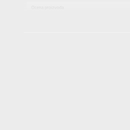
Uzrast
Ocena proizvoda
Namena
Provera dostupnosti u radnjama
Boja
Uvoznik
Dobavljač