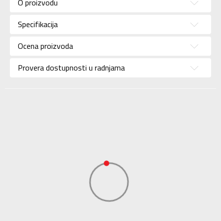
O proizvodu
Pol
Za muškarce
Specifikacija
Brend
COLUMBIA
Uzrast
Za odrasle
Ocena proizvoda
Namena
Outdoor
Provera dostupnosti u radnjama
Boja
Zelena
Uvoznik
Sport Vision
COLUMBIA BRANDS
Dobavljač
INTERNATIONAL Sarl