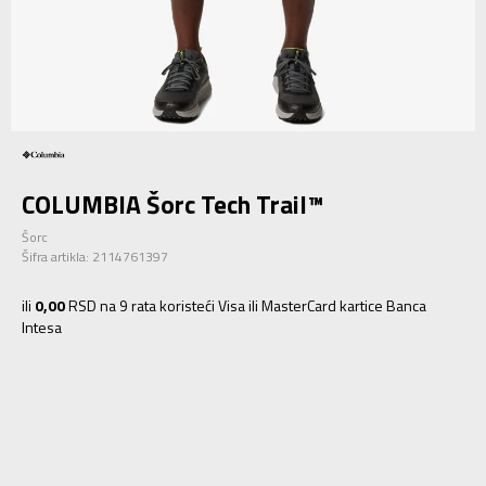
COLUMBIA Šorc Tech Trail™
Šorc
Šifra artikla:
2114761397
ili
0,00
RSD na 9 rata koristeći Visa ili MasterCard kartice Banca
Intesa
30/7
30
30/9
30
32/7
32/7
32/9
32
34/7
34
34/9
34
36/7
36