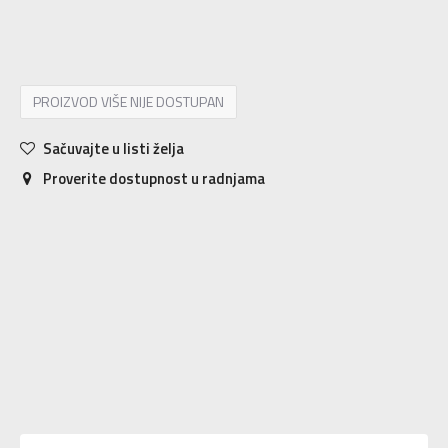
36/9
36
38/7
38
38/9
38
40/7
40
40/9
40
42/9
42
44/9
44
PROIZVOD VIŠE NIJE DOSTUPAN
Sačuvajte u listi želja
Proverite dostupnost u radnjama
Karakteristika
Vrednost
Kategorija
Šorc