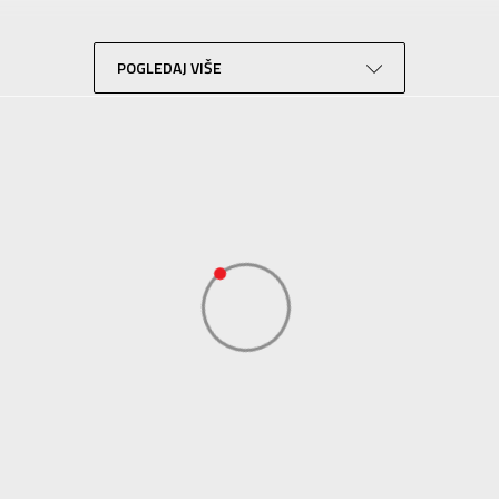
Trening
Plava
POGLEDAJ VIŠE
Tehnologija
Eco
Sport Time
Sport Time