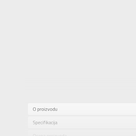
Karakteris
Kategorija
O proizvodu
Pol
Specifikacija
Brend
Uzrast
Ocena proizvoda