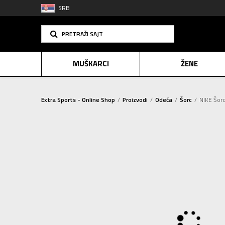
SRB
PRETRAŽI SAJT
MUŠKARCI
ŽENE
Extra Sports - Online Shop
Proizvodi
Odeća
Šorc
NIKE Šor
PLAĆANJE NA R
SINDIK
E-POKLO