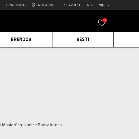
SPORT&BONUS
PRODAVNICE
PRIJAVITE SE
REGISTRUJTE SE
0
BRENDOVI
VESTI
e.
Pogledaj više
daj više
edaj više
ili MasterCard kartice Banca Intesa