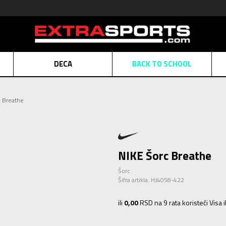
DECA
BACK TO SCHOOL
Obaveštenje o promeni naziva kompanije
Pogledaj više
c Breathe
POZOVITE NAS
011 422 1430
ATE
Kreditnim karticama BANCA INTESA platite na 9 mesečnih rata bez kamat
ALNA PRODAJA
kupovina putem administrativne zabrane do 12 rata.
Pogle
N KARTICA
Nekoliko klikova do savršenog poklona za vaše najdraže
Pogl
NIKE Šorc Breathe
Šorc
Šifra artikla:
HJ4058-422
ili
0,00
RSD na 9 rata koristeći Visa 