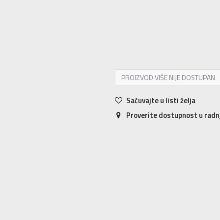
S
S
M
M
L
L
XL
XL
2XL
2X
PROIZVOD VIŠE NIJE DOSTUPAN
Sačuvajte u listi želja
Proverite dostupnost u rad