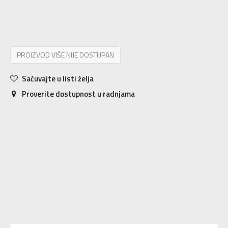
XXS
*
XXL
*
XXXL
*
XS
*
S
S
M
M
L
L
XL
*
1
1
PROIZVOD VIŠE NIJE DOSTUPAN
Sačuvajte u listi želja
Proverite dostupnost u radnjama
Karakteristika
Vrednost
Material:65%