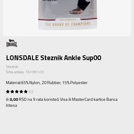
LONSDALE Steznik Ankle Sup00
Steznik
Šifra artikla:
761787-03
Material:65% Nylon, 20 Rubber, 15% Polyester
2
ili
0,00
RSD na 9 rata koristeći Visa ili MasterCard kartice Banca
Intesa