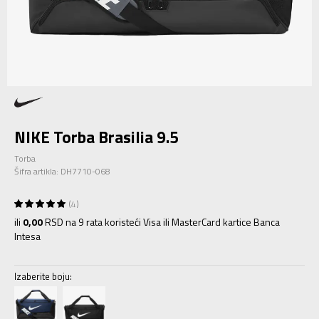
NIKE Torba Brasilia 9.5
Torba
Šifra artikla:
DH7710-068
4
ili
0,00
RSD na 9 rata koristeći Visa ili MasterCard kartice Banca
Intesa
Izaberite boju: