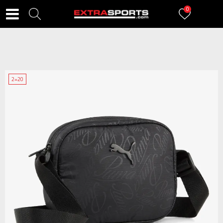
0
2=20