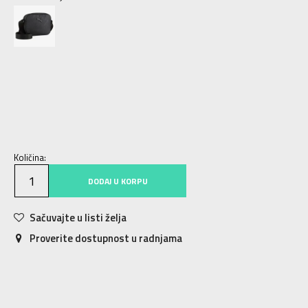
BV
Univ.
Količina:
DODAJ U KORPU
Sačuvajte u listi želja
Proverite dostupnost u radnjama