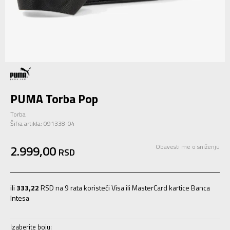
PUMA Torba Pop
Torba
Šifra artikla:
091338-04
2.999,00
Obavesti me o sniženju
RSD
ili
333,22
RSD na 9 rata koristeći Visa ili MasterCard kartice Banca
Intesa
Izaberite boju: