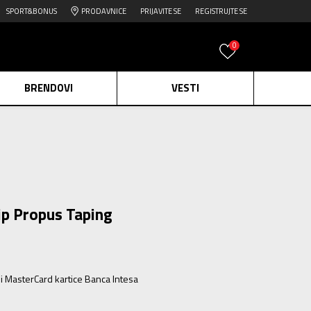
SPORT&BONUS
PRODAVNICE
PRIJAVITE SE
REGISTRUJTE SE
0
BRENDOVI
VESTI
e.
Pogledaj više
daj više
edaj više
ip Propus Taping
ili MasterCard kartice Banca Intesa