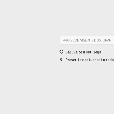
4
3-4g.
5
4-5g.
6
5-6g.
7
6-7g.
PROIZVOD VIŠE NIJE DOSTUPAN
Sačuvajte u listi želja
Proverite dostupnost u rad