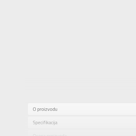
Karakteris
Kategorija
O proizvodu
Pol
Specifikacija
Brend
Uzrast
Ocena proizvoda