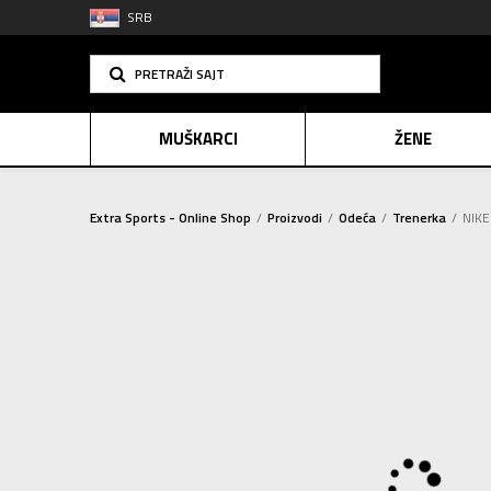
SRB
PRETRAŽI SAJT
MUŠKARCI
ŽENE
Extra Sports - Online Shop
Proizvodi
Odeća
Trenerka
NIKE
PLAĆANJE NA R
SINDIK
E-POKLO