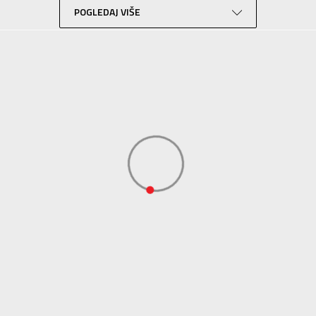
POGLEDAJ VIŠE
Lifestyle
Zelena
Sport Time
Sport Time