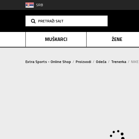
SRB
PRETRAŽI SAJT
MUŠKARCI
ŽENE
Extra Sports - Online Shop
Proizvodi
Odeća
Trenerka
NIKE
PLAĆANJE NA R
SINDIK
2=20
E-POKLO