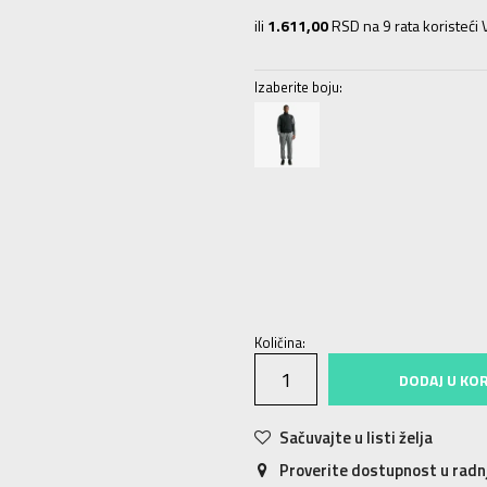
ili
1.611,00
RSD na 9 rata koristeći V
Izaberite boju:
XS
XS
S
S
M
M
L
L
XL
XL
Količina:
DODAJ U KO
Sačuvajte u listi želja
Proverite dostupnost u rad