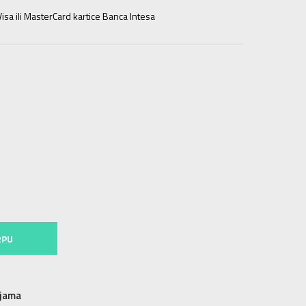
isa ili MasterCard kartice Banca Intesa
2XL
2XL
3XL
3XL
RPU
njama