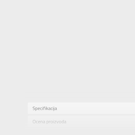
Karakteris
Kategorija
Specifikacija
Pol
Ocena proizvoda
Brend
Uzrast
Provera dostupnosti u radnjama