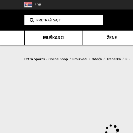
SRB
PRETRAŽI SAJT
MUŠKARCI
ŽENE
Extra Sports - Online Shop
Proizvodi
Odeća
Trenerka
NIKE
PLAĆANJE NA R
SINDIK
2=20
E-POKLO