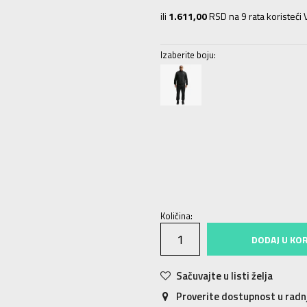
ili
1.611,00
RSD na 9 rata koristeći V
Izaberite boju:
XS
XS
S
S
M
M
L
L
XL
XL
Količina:
DODAJ U KO
Sačuvajte u listi želja
Proverite dostupnost u rad