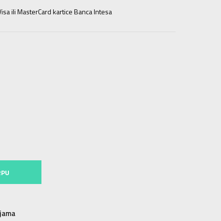
isa ili MasterCard kartice Banca Intesa
2XL
2XL
3XL
3XL
RPU
njama