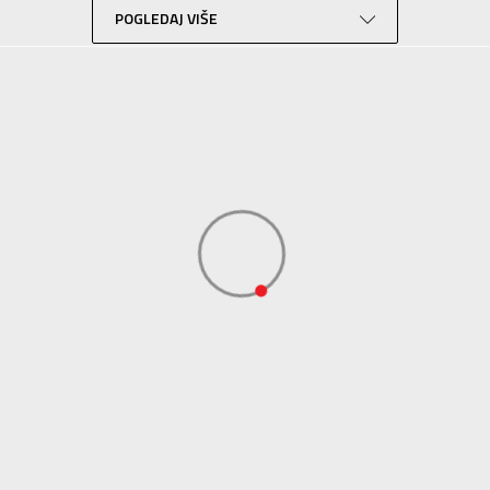
POGLEDAJ VIŠE
Lifestyle
Siva
Sport Time
Sport Time