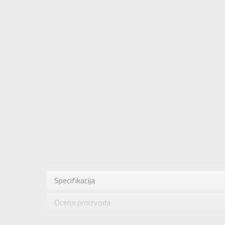
Karakteris
Kategorija
Specifikacija
Pol
Ocena proizvoda
Brend
Uzrast
Provera dostupnosti u radnjama