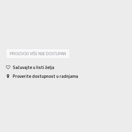
6.5
39
24.5
7
40
25
7.5
40.5
25.5
8
41
26
8.5
42
26.5
9
42.5
27
9.5
43
27.5
10
44
28
10.5
44.5
28.5
11
45
29
11.5
45.5
29.5
12
46
30
12.5
47
30.5
13
47.5
31
PROIZVOD VIŠE NIJE DOSTUPAN
Sačuvajte u listi želja
Proverite dostupnost u radnjama