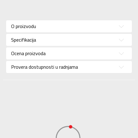
Karakteristika
Vrednost
Kategorija
Kopačke
O proizvodu
Pol
Za muškarce
Specifikacija
Brend
NIKE
Uzrast
Za odrasle
Ocena proizvoda
Namena
Fudbal
Provera dostupnosti u radnjama
Boja
Narandžasta
Uvoznik
Sport Time
Dobavljač
Sport Time