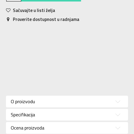
Sačuvajte u listi želja
Proverite dostupnost u radnjama
Karakteristika
Vrednost
Kategorija
Kopačke
O proizvodu
Pol
Za muškarce
Specifikacija
Brend
NIKE
Uzrast
Za odrasle
Ocena proizvoda