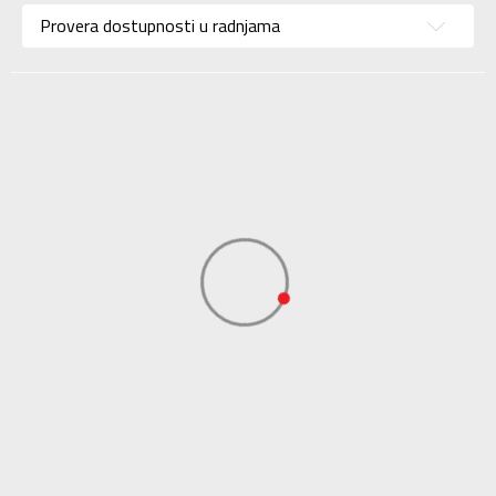
Namena
Fudbal
Provera dostupnosti u radnjama
Boja
Plava
Uvoznik
Sport Time
Dobavljač
Sport Time