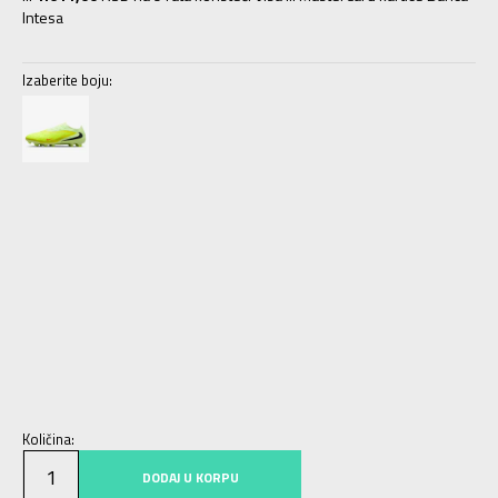
Intesa
Izaberite boju:
6.5
39
24.5
7
40
25
7.5
40.5
25.5
8
41
26
8.5
42
26.5
9
42.5
27
9.5
43
27.5
10
44
28
10.5
44.5
28.5
11
45
29
11.5
45.5
29.5
12
46
30
12.5
47
30.5
Količina:
DODAJ U KORPU