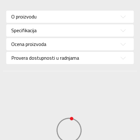
Karakteristika
Vrednost
Kategorija
Kopačke
O proizvodu
Za
Pol
muškarce
Specifikacija
Brend
NIKE
Ocena proizvoda
Uzrast
Za odrasle
Provera dostupnosti u radnjama
Namena
Fudbal
Boja
Srebrna
Materijal/Tehnologija
Eco
Uvoznik
Sport Time
Dobavljač
Sport Time