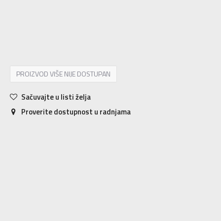
9.5
43
27.5
10
44
28
10.5
44.5
28.5
11
45
29
11.5
45.5
29.5
12
46
30
12.5
47
30.5
PROIZVOD VIŠE NIJE DOSTUPAN
Sačuvajte u listi želja
Proverite dostupnost u radnjama