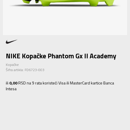
NIKE Kopačke Phantom Gx II Academy
Kopačke
Šifra artikla:
FD6723-003
ili
0,00
RSD na 9 rata koristeći Visa ili MasterCard kartice Banca
Intesa
6.5
39
24.5
7
40
25
7.5
40.5
25.5
8
41
26
8.5
42
26.5
9
42.5
27