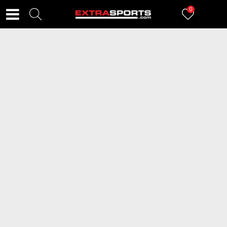
0
FILTERI
27
proizvoda
2=20
2=20
ADIDAS Kupaći kostim 1-delni
ADIDAS Kupaći kostim 1-delni 3