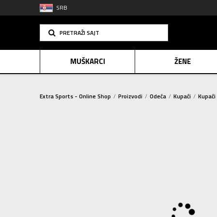
SRB
PRETRAŽI SAJT
MUŠKARCI
ŽENE
Extra Sports - Online Shop
Proizvodi
Odeća
Kupaći
Kupaći
PLAĆANJE NA R
SINDIK
2=20
E-POKLO