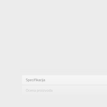
Karakteris
Kategorija
Specifikacija
Pol
Ocena proizvoda
Brend
Uzrast
Provera dostupnosti u radnjama