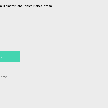
a ili MasterCard kartice Banca Intesa
RPU
njama