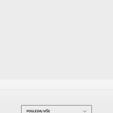
tika
Vrednost
Kupaći kostim 1-delni
Za devojčice
NIKE
Za decu
POGLEDAJ VIŠE