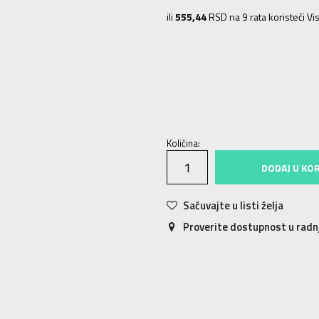
ili
555,44
RSD na 9 rata koristeći Vis
4
3-4g.
5
4-5g.
6
5-6g.
6X
6-7g.
Količina:
DODAJ U KO
Sačuvajte u listi želja
Proverite dostupnost u rad