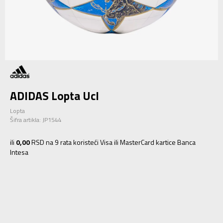
ADIDAS Lopta Ucl
Lopta
Šifra artikla:
JP1544
ili
0,00
RSD na 9 rata koristeći Visa ili MasterCard kartice Banca
Intesa
1
Univ.