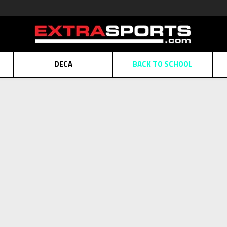
DECA
BACK TO SCHOOL
Obaveštenje o promeni naziva kompanije
Pogledaj više
POZOVITE NAS
011 422 1430
ATE
Kreditnim karticama BANCA INTESA platite na 9 mesečnih rata bez kamat
ALNA PRODAJA
kupovina putem administrativne zabrane do 12 rata.
Pogle
Lista: Skechers pon
N KARTICA
Nekoliko klikova do savršenog poklona za vaše najdraže
Pogl
2=20