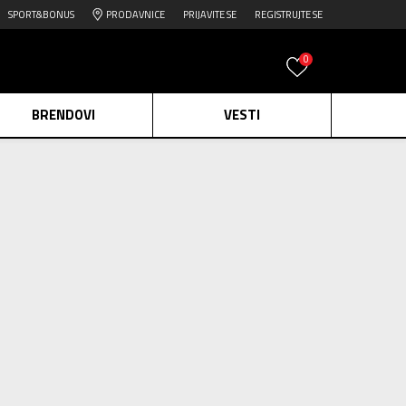
SPORT&BONUS
PRODAVNICE
PRIJAVITE SE
REGISTRUJTE SE
0
BRENDOVI
VESTI
e.
Pogledaj više
113
proizvoda
daj više
uda
Obriši sve
edaj više
2=20