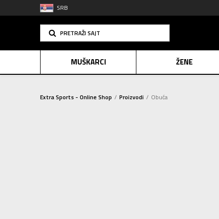
SRB
PRETRAŽI SAJT
MUŠKARCI
ŽENE
Extra Sports - Online Shop
Proizvodi
Obuća
PLAĆANJE NA R
PATIKE
(100)
SINDIK
Sortiraj
CIPELE I ČIZME
(2)
E-POKLO
PAPUČE I SANDALE
(11)
Resetujte filtere
POL
Za muškarce (41)
Za žene (31)