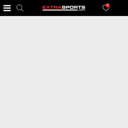
0
FILTERI
113
proizvoda
SKECHERS Patike BURNS 2.0-
SKECHERS Patike Glide-Step