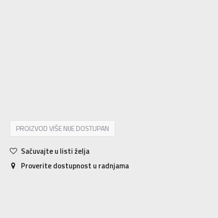
6.5
39
24.5
7
40
25
7.5
40.5
25.5
8
41
26
8.5
42
26.5
9
42.5
27
9.5
43
27.5
10
44
28
10.5
44.5
28.5
11
45
29
11.5
45.5
29.5
12
46
30
12.5
47
30.5
PROIZVOD VIŠE NIJE DOSTUPAN
Sačuvajte u listi želja
Proverite dostupnost u radnjama