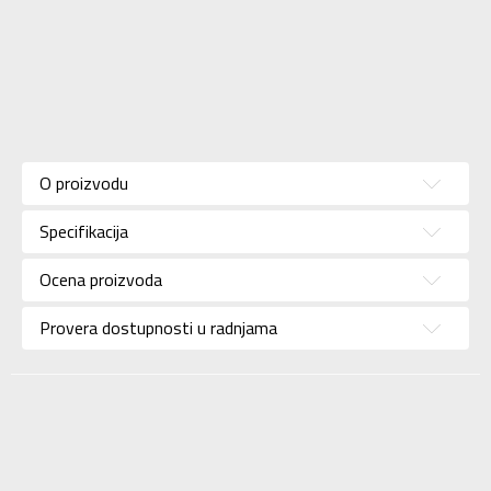
Karakteristika
Vrednost
Kategorija
Patike
O proizvodu
Pol
Za muškarce
Specifikacija
Brend
NIKE
Uzrast
Za odrasle
Ocena proizvoda
Namena
Lifestyle
Provera dostupnosti u radnjama
Boja
Siva
Uvoznik
Sport Time
Dobavljač
Sport Time