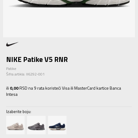
NIKE Patike V5 RNR
Patike
Šifra artikla:
II6292-001
ili
0,00
RSD na 9 rata koristeći Visa ili MasterCard kartice Banca
Intesa
Izaberite boju: