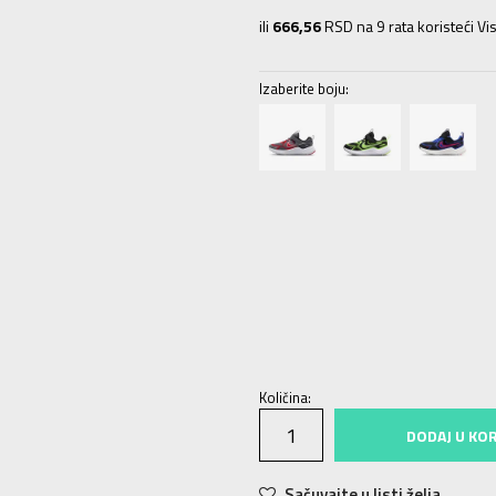
ili
666,56
RSD na 9 rata koristeći Vis
Izaberite boju:
10.5C
27.5
16.5
11C
28
17
11.5C
28
13.5C
31.5
19.5
1Y
32
20
1.5Y
33
2
Količina:
DODAJ U KO
Sačuvajte u listi želja