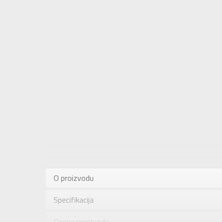
Karakteris
Kategorija
O proizvodu
Pol
Specifikacija
Brend
Uzrast
Ocena proizvoda