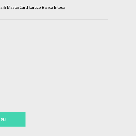
a ili MasterCard kartice Banca Intesa
.5
17.5
12C
29.5
18
12.5C
30
18.5
13C
31
19
0.5
2Y
33.5
21
2.5Y
34
21.5
3Y
35
22
RPU