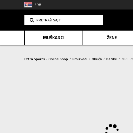
SRB
PRETRAŽI SAJT
MUŠKARCI
ŽENE
Extra Sports - Online Shop
Proizvodi
Obuća
Patike
NIKE P
PLAĆANJE NA R
SINDIK
2=20
E-POKLO