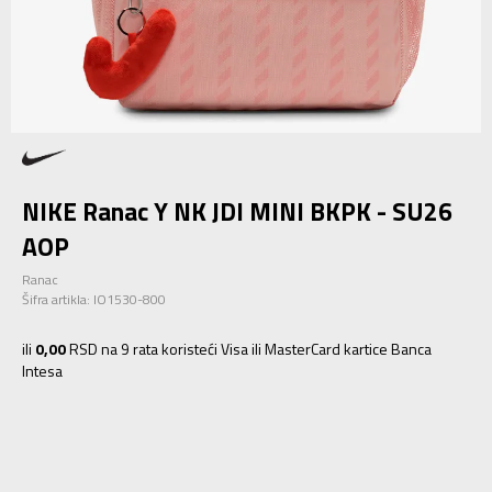
NIKE Ranac Y NK JDI MINI BKPK - SU26
AOP
Ranac
Šifra artikla:
IO1530-800
ili
0,00
RSD na 9 rata koristeći Visa ili MasterCard kartice Banca
Intesa