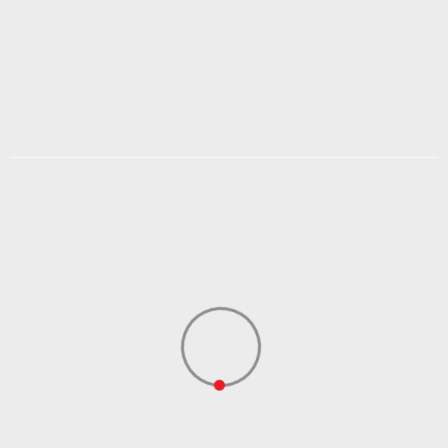
1.599,19
RSD
1.999,00
RSD
2.499,00
RSD
Popust
20
%
20
%
+
DODAJ U KORPU