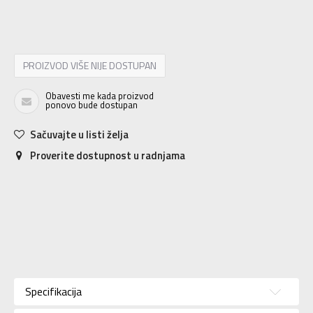
MISC
Univ.
PROIZVOD VIŠE NIJE DOSTUPAN
Obavesti me kada proizvod
ponovo bude dostupan
Sačuvajte u listi želja
Proverite dostupnost u radnjama
Karakteristika
Vrednost
Kategorija
Ranac
Specifikacija
Pol
Za devojčice