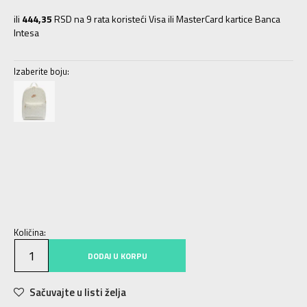
ili
444,35
RSD na 9 rata koristeći Visa ili MasterCard kartice Banca
Intesa
Izaberite boju:
MISC
Univ.
Količina:
DODAJ U KORPU
Sačuvajte u listi želja