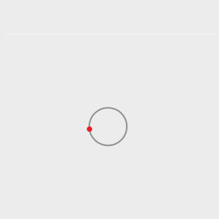
Veličina
L/XL
S/M
M/L
DODAJ U KORPU