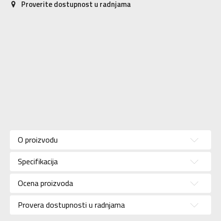
Proverite dostupnost u radnjama
Karakteristika
Vrednost
Kategorija
Ranac
O proizvodu
Pol
Unisex
Specifikacija
Brend
NIKE
Uzrast
Za odrasle
Ocena proizvoda
Namena
Lifestyle
Provera dostupnosti u radnjama
Boja
Zelena