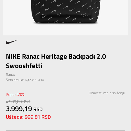
NIKE Ranac Heritage Backpack 2.0
Swooshfetti
Ranac
Šifra artikla:
IQ0983-010
Obavesti me o sniženju
Popust
20
%
4.999,00
RSD
3.999,19
RSD
Ušteda:
999,81
RSD