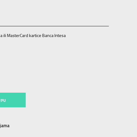
a ili MasterCard kartice Banca Intesa
RPU
njama