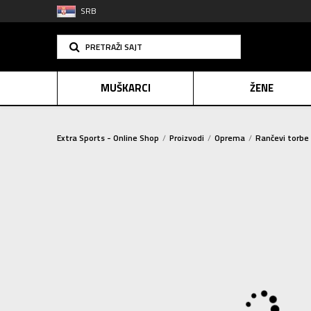
SRB
PRETRAŽI SAJT
MUŠKARCI
ŽENE
Extra Sports - Online Shop
Proizvodi
Oprema
Rančevi torbe 
PLAĆANJE NA R
SINDIK
NOVO
E-POKLO