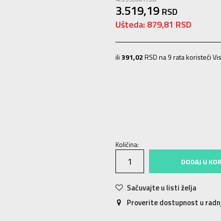
3.519,19
RSD
Ušteda:
879,81
RSD
ili
391,02
RSD na 9 rata koristeći Vis
ONE SIZE
Univ.
Količina:
DODAJ U KO
Sačuvajte u listi želja
Proverite dostupnost u rad