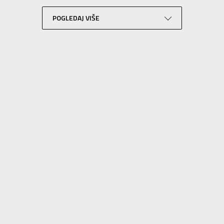
Košarka
Crna
POGLEDAJ VIŠE
SLIČNI PROIZVODI