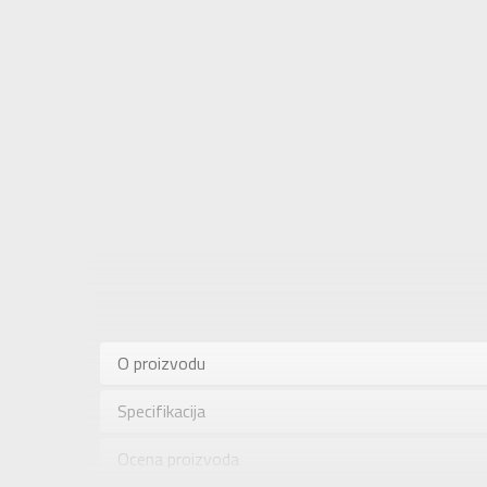
Karakteris
Kategorija
O proizvodu
Pol
Specifikacija
Brend
Uzrast
Ocena proizvoda