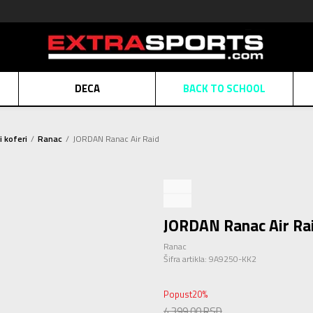
DECA
BACK TO SCHOOL
Obaveštenje o promeni naziva kompanije
Pogledaj više
i koferi
Ranac
JORDAN Ranac Air Raid
POZOVITE NAS
011 422 1430
ATE
Kreditnim karticama BANCA INTESA platite na 9 mesečnih rata bez kamat
ALNA PRODAJA
kupovina putem administrativne zabrane do 12 rata.
Pogle
N KARTICA
Nekoliko klikova do savršenog poklona za vaše najdraže
Pogl
JORDAN Ranac Air Ra
Ranac
Šifra artikla:
9A9250-KK2
Popust
20
%
4.399,00
RSD