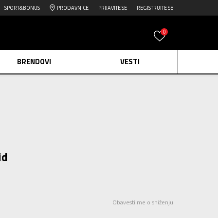
SPORT&BONUS
PRODAVNICE
PRIJAVITE SE
REGISTRUJTE SE
0
BRENDOVI
VESTI
e.
Pogledaj više
daj više
edaj više
id
Obavesti me o sniženju