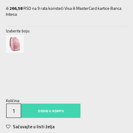
ili
266,58
RSD na 9 rata koristeći Visa ili MasterCard kartice Banca
Intesa
Izaberite boju:
BV
Univ.
Količina:
DODAJ U KORPU
Sačuvajte u listi želja