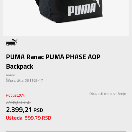
PUMA Ranac PUMA PHASE AOP
Backpack
Ranac
Šifra artikla:
091169-17
Obavesti me o sniženju
Popust
20
%
2.999,00
RSD
2.399,21
RSD
Ušteda:
599,79
RSD