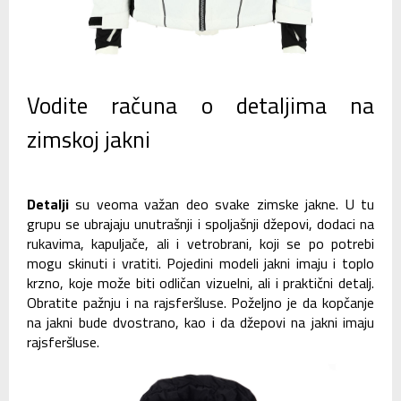
Vodite računa o detaljima na
zimskoj jakni
Detalji
su veoma važan deo svake zimske jakne. U tu
grupu se ubrajaju unutrašnji i spoljašnji džepovi, dodaci na
rukavima, kapuljače, ali i vetrobrani, koji se po potrebi
mogu skinuti i vratiti. Pojedini modeli jakni imaju i toplo
krzno, koje može biti odličan vizuelni, ali i praktični detalj.
Obratite pažnju i na rajsferšluse. Poželjno je da kopčanje
na jakni bude dvostrano, kao i da džepovi na jakni imaju
rajsferšluse.