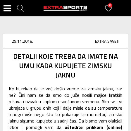
0
29.11.2018.
EXTRA SAVETI
DETALJI KOJE TREBA DA IMATE NA
UMU KADA KUPUJETE ZIMSKU
JAKNU
Ko bi rekao da je već došlo vreme za zimsku jaknu, zar
ne? Čini nam se da smo do juče nosili majice kratkih
rukava i uživali u toplom i sunčanom vremenu. Ako se i vi
ubrajate u grupu onih koji i dalje misle da su temperature
mnogo više nego što to pokazuje termometar, zimsku
jaknu sigurno kupujete u zadnji čas. Da bismo vam olakšali
izbor i pomogli vam da
uštedite prilikom (online)