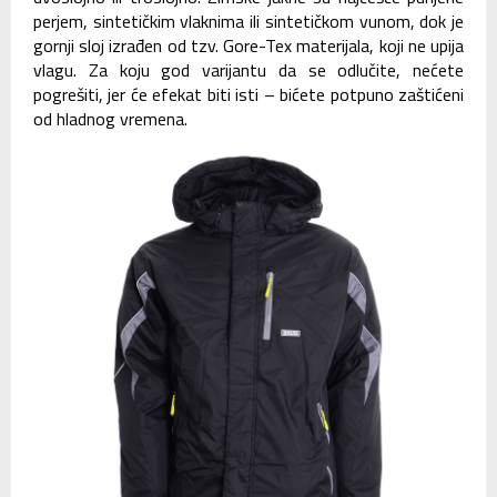
perjem, sintetičkim vlaknima ili sintetičkom vunom, dok je
gornji sloj izrađen od tzv. Gore-Tex materijala, koji ne upija
vlagu. Za koju god varijantu da se odlučite, nećete
pogrešiti, jer će efekat biti isti – bićete potpuno zaštićeni
od hladnog vremena.