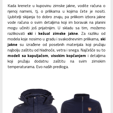
Kada krenete u kupovinu zimske jakne, vodite računa o
njenoj nameni, tj. o prilikama u kojima ćete je nositi.
Ljubitelji skijanja to dobro znaju, pa prilikom izbora jakne
vode računa o svim detaljima koji im boravak na planini
mogu učiniti još prijatnijim. U skladu sa tim, možemo
razlikovati
ski
i
kežual zimske jakne
. Za razliku od
modela koje nosimo u gradu i svakodnevnim prilikama,
ski
jakne
su izrađene od posebnih materijala koji pružaju
najbolju zaštitu od hladnoće, vetra i snega. Najčešće su to
modeli sa kapuljačom
,
visokim kopčanjem
i detaljima
koji pružaju dodatnu zaštitu na svim zimskim
temperaturama. Evo naših predloga.