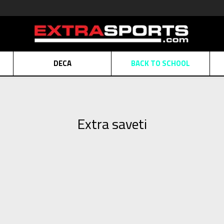
DECA
BACK TO SCHOOL
Obaveštenje o promeni naziva kompanije
Pogledaj više
POZOVITE NAS
011 422 1430
ATE
Kreditnim karticama BANCA INTESA platite na 9 mesečnih rata bez kamat
Extra saveti
ALNA PRODAJA
kupovina putem administrativne zabrane do 12 rata.
Pogle
N KARTICA
Nekoliko klikova do savršenog poklona za vaše najdraže
Pogl
Novosti
Extra saveti