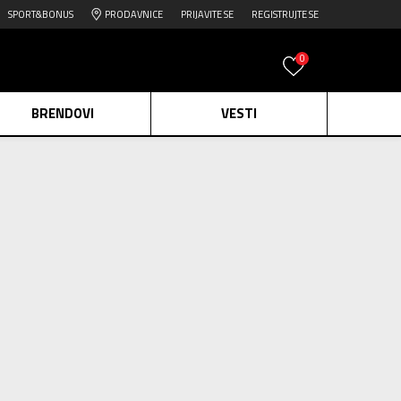
SPORT&BONUS
PRODAVNICE
PRIJAVITE SE
REGISTRUJTE SE
0
BRENDOVI
VESTI
e.
Pogledaj više
daj više
edaj više