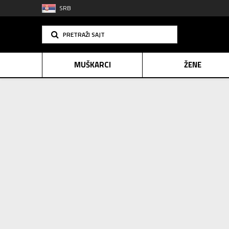
SRB
PRETRAŽI SAJT
MUŠKARCI
ŽENE
Extra Sports - Online Shop
Magazin
Extra saveti
PLAĆANJE NA R
SINDIK
E-POKLO