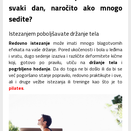
svaki dan, naročito ako mnogo
sedite?
Istezanjem poboljšavate držanje tela
Redovno istezanje
može imati mnogo blagotvornih
efekata na vaše držanje. Pored ukočenosti i bola u leđima
i vratu, dugo sedenje izaziva i različite deformitete kičme
koji, gotovo po pravilu, utiču na
držanje tela
i
pogrbljeno hodanje
. Da do toga ne bi došlo ili da bi se
već pogoršano stanje popravilo, redovno praktikujte i ove,
ali i druge vežbe istezanja ili treninge kao što je to
pilates
.