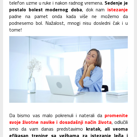
telefon uzme u ruke i nakon radnog vremena.
Sedenje je
postalo bolest modernog doba
, dok nam
istezanje
padne na pamet onda kada više ne možemo da
podnesemo bol. Nažalost, mnogi nisu dosledni čak i u
tome!
Da bismo vas malo pokrenuli i naterali da
promenite
svoje životne navike i dosadašnji način života
, odlučili
smo da vam danas predstavimo
kratak, ali veoma
efikasan trening sa vežbama za istezanje leđa i