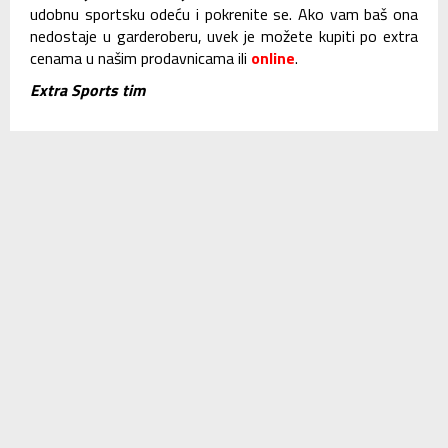
udobnu sportsku odeću i pokrenite se. Ako vam baš ona
nedostaje u garderoberu, uvek je možete kupiti po extra
cenama u našim prodavnicama ili
online
.
Extra Sports tim
SLIČNI ČLANCI