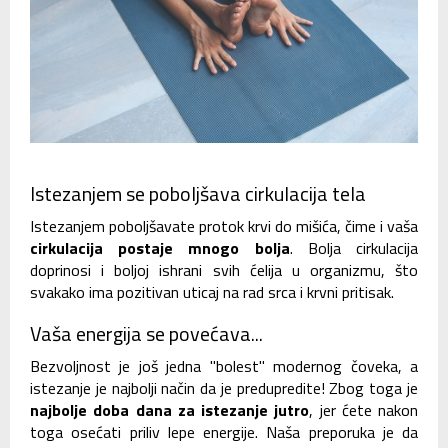
Istezanjem se poboljšava cirkulacija tela
Istezanjem poboljšavate protok krvi do mišića, čime i vaša
cirkulacija postaje mnogo bolja
. Bolja cirkulacija
doprinosi i boljoj ishrani svih ćelija u organizmu, što
svakako ima pozitivan uticaj na rad srca i krvni pritisak.
Vaša energija se povećava...
Bezvoljnost je još jedna "bolest" modernog čoveka, a
istezanje je najbolji način da je predupredite! Zbog toga je
najbolje doba dana za istezanje jutro
, jer ćete nakon
toga osećati priliv lepe energije. Naša preporuka je da