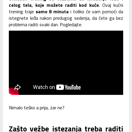
celog tela, koje možete raditi kod kuće
. Ovaj kućni
trening traje
samo 8 minuta
i toliko će vam pomoći da
istegnete leđa nakon predugog sedenja, da ćete ga bez
problema raditi svaki dan. Pogledajte.
Nimalo teško a prija, zar ne?
Zašto vežbe istezanja treba raditi