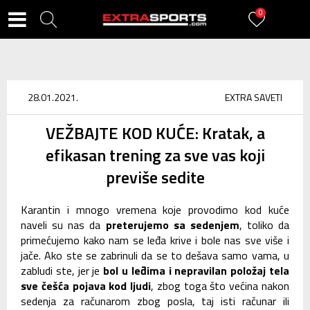
0
28.01.2021.
EXTRA SAVETI
VEŽBAJTE KOD KUĆE: Kratak, a
efikasan trening za sve vas koji
previše sedite
Karantin i mnogo vremena koje provodimo kod kuće
naveli su nas da
preterujemo sa sedenjem
, toliko da
primećujemo kako nam se leđa krive i bole nas sve više i
jače. Ako ste se zabrinuli da se to dešava samo vama, u
zabludi ste, jer je
bol u leđima i nepravilan položaj tela
sve češća pojava kod ljudi
, zbog toga što većina nakon
sedenja za računarom zbog posla, taj isti računar ili