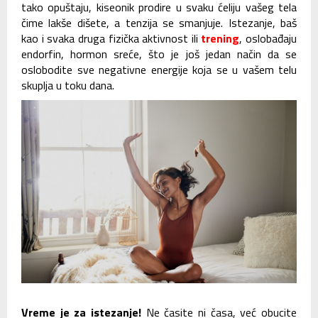
tako opuštaju, kiseonik prodire u svaku ćeliju vašeg tela
čime lakše dišete, a tenzija se smanjuje. Istezanje, baš
kao i svaka druga fizička aktivnost ili
trening
, oslobađaju
endorfin, hormon sreće, što je još jedan način da se
oslobodite sve negativne energije koja se u vašem telu
skuplja u toku dana.
Vreme je za istezanje!
Ne časite ni časa, već obucite