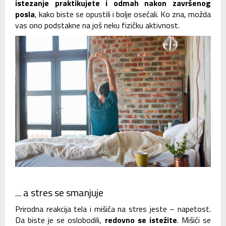
istezanje praktikujete i odmah nakon završenog
posla
, kako biste se opustili i bolje osećali. Ko zna, možda
vas ono podstakne na još neku fizičku aktivnost.
... a stres se smanjuje
Prirodna reakcija tela i mišića na stres jeste – napetost.
Da biste je se oslobodili,
redovno se istežite
. Mišići se