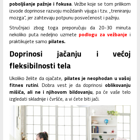
poboljšanje pažnje i fokusa
. Vežbe koje se tom prilikom
izvode doprinose razvoju moždanih vijuga i tzv. „treniranju
mozga“, jer zahtevaju potpunu posvećenost i pažnju.
Stručnjaci zbog toga preporučuju da 20-30 minuta
nekoliko puta nedeljno uzmete
podlogu za vežbanje
i
praktikujete samo
pilates.
Doprinosi jačanju i većoj
fleksibilnosti tela
Ukoliko želite da ojačate,
pilates je neophodan u vašoj
fitnes rutini
. Dobra vest je da doprinosi
oblikovanju
mišića, ali ne i njihovom bildovanju
, pa će vaše telo
izgledati skladnije i čvršće, a vi ćete biti jači.