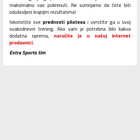
maksimalno vas pokrenuti. Ne sumnjamo da ćete biti
oduševljeni krajnjim rezultatima!
Iskoristite sve
prednosti pilatesa
i uvrstite ga u svoj
svakodnevni trening. Ako vam je potrebna bilo kakva
dodatna oprema,
naručite je u našoj
internet
prodavnici
.
Extra Sports tim
SLIČNI ČLANCI