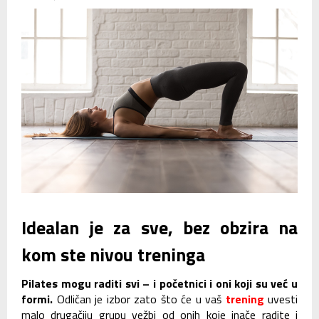
Idealan je za sve, bez obzira na
kom ste nivou treninga
Pilates mogu raditi svi
– i početnici i oni koji su već u
formi.
Odličan je izbor zato što će u vaš
trening
uvesti
malo drugačiju grupu vežbi od onih koje inače radite i