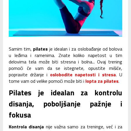
Samim tim,
pilates
je idealan i za oslobađanje od bolova
u leđima i ramenima. Znate koliko napetost u tim
delovima tela može biti stresna i bolna... Ovaj trening
pomoći će vam da se istegnete, opustite mišiće,
popravite držanje i
oslobodite napetosti i stresa
. U
tome vam od velike pomoći može biti i
lopta za pilates
.
Pilates je idealan za kontrolu
disanja, poboljšanje pažnje i
fokusa
Kontrola disanja
nije važna samo za treninge, već i za