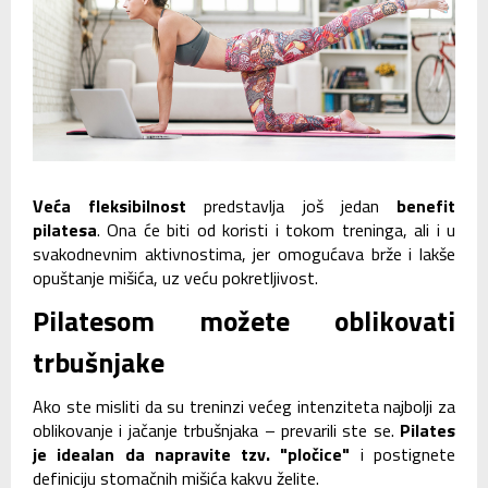
Veća fleksibilnost
predstavlja još jedan
benefit
pilatesa
. Ona će biti od koristi i tokom treninga, ali i u
svakodnevnim aktivnostima, jer omogućava brže i lakše
opuštanje mišića, uz veću pokretljivost.
Pilatesom možete oblikovati
trbušnjake
Ako ste misliti da su treninzi većeg intenziteta najbolji za
oblikovanje i jačanje trbušnjaka – prevarili ste se.
Pilates
je idealan da napravite tzv. "pločice"
i postignete
definiciju stomačnih mišića kakvu želite.