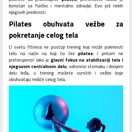
koristan za fizičko i mentalno zdravlje. Evo još nekih
njegovih prednosti.
Pilates obuhvata vežbe za
pokretanje celog tela
U svetu fitnesa ne postoji trening koji može pokrenuti
telo na način na koji to čini
pilates
. I pritom ne
preterujemo! Iako je
glavni fokus na stabilizaciji tela i
njegovom centralnom delu
, odnosno stomaku i donjem
delu leđa, u trening možete uvrstiti i vežbe koje
obuhvataju mišiće celog tela.