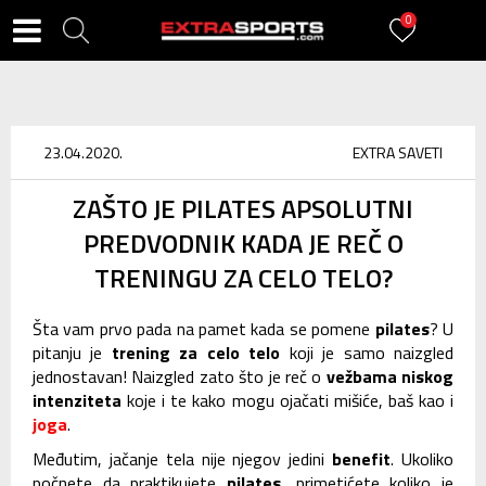
0
23.04.2020.
EXTRA SAVETI
ZAŠTO JE PILATES APSOLUTNI
PREDVODNIK KADA JE REČ O
TRENINGU ZA CELO TELO?
Šta vam prvo pada na pamet kada se pomene
pilates
? U
pitanju je
trening za celo telo
koji je samo naizgled
jednostavan! Naizgled zato što je reč o
vežbama niskog
intenziteta
koje i te kako mogu ojačati mišiće, baš kao i
joga
.
Međutim, jačanje tela nije njegov jedini
benefit
. Ukoliko
počnete da praktikujete
pilates
, primetićete koliko je