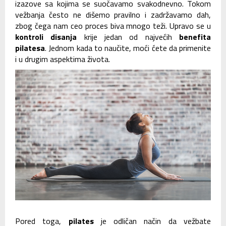
izazove sa kojima se suočavamo svakodnevno. Tokom
vežbanja često ne dišemo pravilno i zadržavamo dah,
zbog čega nam ceo proces biva mnogo teži. Upravo se u
kontroli disanja
krije jedan od najvećih
benefita
pilatesa
. Jednom kada to naučite, moći ćete da primenite
i u drugim aspektima života.
Pored toga,
pilates
je odličan način da vežbate