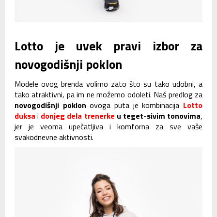
Lotto je uvek pravi izbor za
novogodišnji poklon
Modele ovog brenda volimo zato što su tako udobni, a
tako atraktivni, pa im ne možemo odoleti. Naš predlog za
novogodišnji poklon
ovoga puta je kombinacija
Lotto
duksa
i
donjeg dela trenerke
u teget-sivim tonovima
,
jer je veoma upečatljiva i komforna za sve vaše
svakodnevne aktivnosti.