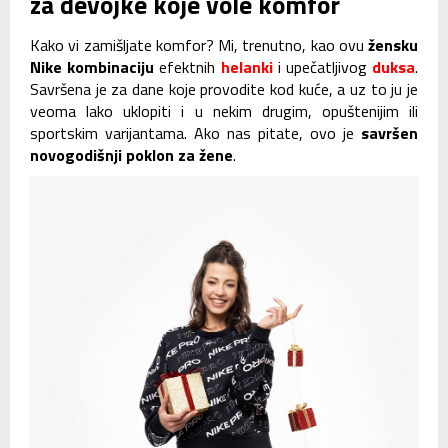
za devojke koje vole komfor
Kako vi zamišljate komfor? Mi, trenutno, kao ovu
žensku
Nike kombinaciju
efektnih
helanki
i upečatljivog
duksa
.
Savršena je za dane koje provodite kod kuće, a uz to ju je
veoma lako uklopiti i u nekim drugim, opuštenijim ili
sportskim varijantama. Ako nas pitate, ovo je
savršen
novogodišnji poklon za žene
.