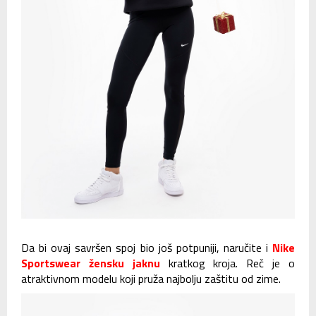
Da bi ovaj savršen spoj bio još potpuniji, naručite i
Nike
Sportswear žensku jaknu
kratkog kroja. Reč je o
atraktivnom modelu koji pruža najbolju zaštitu od zime.