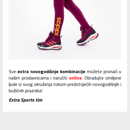
Sve
extra novogodišnje kombinacije
možete pronaći u
našim prodavnicama i naručiti
online
. Obradujte omiljene
ljude iz svog okruženja tokom predstojećih novogodišnjih i
božićnih praznika!
Extra Sports tim
SLIČNI ČLANCI