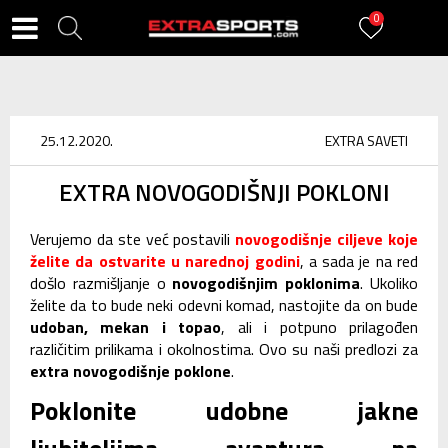
0
25.12.2020.
EXTRA SAVETI
EXTRA NOVOGODIŠNJI POKLONI
Verujemo da ste već postavili
novogodišnje ciljeve koje
želite da ostvarite u narednoj godini
, a sada je na red
došlo razmišljanje o
novogodišnjim poklonima
. Ukoliko
želite da to bude neki odevni komad, nastojite da on bude
udoban, mekan i topao
, ali i potpuno prilagođen
različitim prilikama i okolnostima. Ovo su naši predlozi za
extra novogodišnje poklone
.
Poklonite udobne jakne