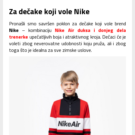
Za dečake koji vole Nike
Pronašli smo savršen poklon za dečake koji vole brend
Nike
– kombinaciju
Nike Air duksa i donjeg dela
trenerke
upečatljivih boja i atraktivnog kroja. Dečaci će je
voleti zbog neverovatne udobnosti koju pruža, ali i zbog
toga što je idealna za sve zimske uslove.