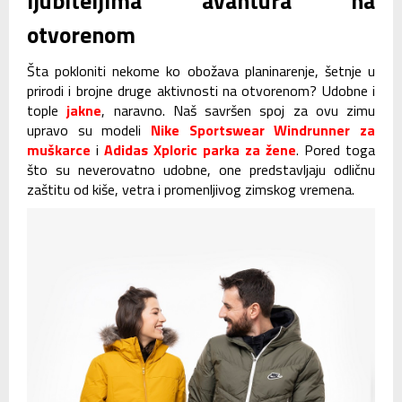
ljubiteljima avantura na
otvorenom
Šta pokloniti nekome ko obožava planinarenje, šetnje u
prirodi i brojne druge aktivnosti na otvorenom? Udobne i
tople
jakne
, naravno. Naš savršen spoj za ovu zimu
upravo su modeli
Nike Sportswear Windrunner za
muškarce
i
Adidas Xploric parka za žene
. Pored toga
što su neverovatno udobne, one predstavljaju odličnu
zaštitu od kiše, vetra i promenljivog zimskog vremena.