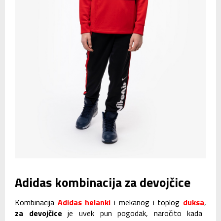
Adidas kombinacija za devojčice
Kombinacija
Adidas helanki
i mekanog i toplog
duksa
,
za devojčice
je uvek pun pogodak, naročito kada