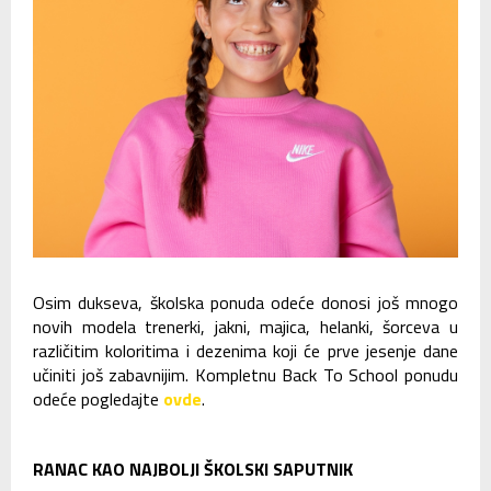
Osim dukseva, školska ponuda odeće donosi još mnogo
novih modela trenerki, jakni, majica, helanki, šorceva u
različitim koloritima i dezenima koji će prve jesenje dane
učiniti još zabavnijim. Kompletnu Back To School ponudu
odeće pogledajte
ovde
.
RANAC KAO NAJBOLJI ŠKOLSKI SAPUTNIK