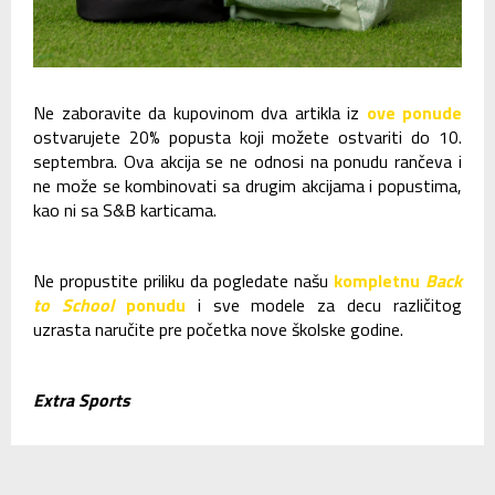
Ne zaboravite da kupovinom dva artikla iz
ove ponude
ostvarujete 20% popusta koji možete ostvariti do 10.
septembra. Ova akcija se ne odnosi na ponudu rančeva i
ne može se kombinovati sa drugim akcijama i popustima,
kao ni sa S&B karticama.
Ne propustite priliku da pogledate našu
kompletnu
Back
to School
ponudu
i sve modele za decu različitog
uzrasta naručite pre početka nove školske godine.
Extra Sports
SLIČNI ČLANCI