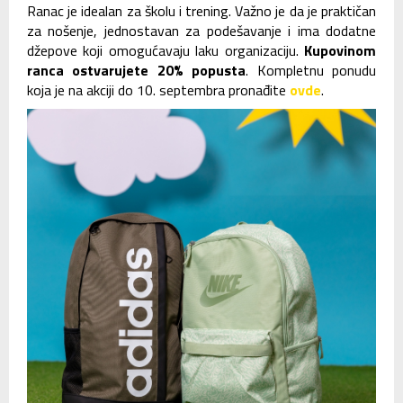
Ranac je idealan za školu i trening. Važno je da je praktičan
za nošenje, jednostavan za podešavanje i ima dodatne
džepove koji omogućavaju laku organizaciju.
Kupovinom
ranca ostvarujete 20% popusta
. Kompletnu ponudu
koja je na akciji do 10. septembra pronađite
ovde
.