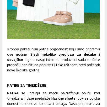
Kronos paketi nisu jedina pogodnost koju smo pripremili
ove godine.
Sledi nekoliko predloga za dečake i
devojčice
koje u našoj internet prodavnici sada možete
pronaći i naručiti na popustu i tako uštedeti pred početak
nove školske godine.
PATIKE ZA TINEJDŽERE
Patike
se ubrajaju se među najtraženiju obuću kod
tinejdžera. I dalje prednjače klasične siluete, dok se odluka
donosi na osnovu kolorita i detalja. Naša preporuka za