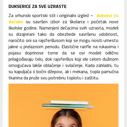
DUKSERICE ZA SVE UZRASTE
Za vrhunski sportski stil i originalni izgled –
duksevi za
dečake
su savršen izbor za školarce i početak nove
školske godine. Namenjeni dečacima svih uzrasta, modeli
su dizajnirani tako da obezbede savršenu udobnost,
naročito oni sa rajsferšlusom koji se mogu nositi umesto
jakne u prelaznom periodu. Elastične ranfle na rukavima i
pojasu doprinose tome da se ovi modeli odlično
prilagođavaju telu, dok rajsferšlus koji ide celom dužinom
omogućava lakše oblačenje i svlačenje. Kada zahladni, tu
su kapuljača ii bočni džepovi, ali i mekana, topla pamučna
tkanina da pruže svu potrebnu toplotu i zaštitu.