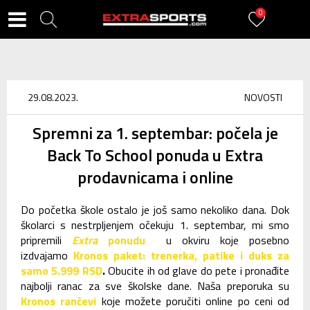
0
29.08.2023.
NOVOSTI
Spremni za 1. septembar: počela je
Back To School ponuda u Extra
prodavnicama i online
Do početka škole ostalo je još samo nekoliko dana. Dok
školarci s nestrpljenjem očekuju 1. septembar, mi smo
pripremili
Extra
ponudu
u okviru koje posebno
izdvajamo
Kronos paket: trenerka, patike i duks za
samo 5.999 RSD
.
Obucite ih od glave do pete i pronađite
najbolji ranac za sve školske dane. Naša preporuka su
Kronos rančevi
koje možete poručiti online po ceni od