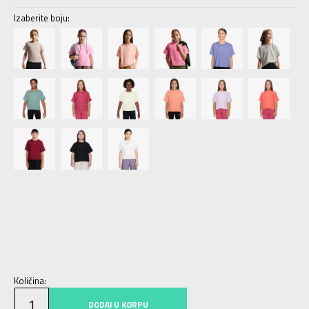
Izaberite boju:
XS
7-8g.
S
9-10g.
M
11-12g.
L
12-13g.
XL
14-15g.
Količina:
DODAJ U KORPU