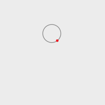
Uvoznik
Sport Time
Dobavljač
Sport Time