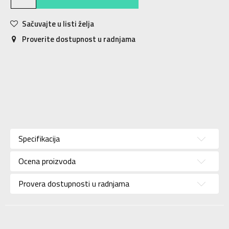
Sačuvajte u listi želja
Proverite dostupnost u radnjama
Karakteristika
Vrednost
Kategorija
Majica
Specifikacija
Pol
Za devojčice
Ocena proizvoda
Brend
NIKE
Uzrast
Za tinejdžere
Provera dostupnosti u radnjama
Namena
Lifestyle
Boja
Roze