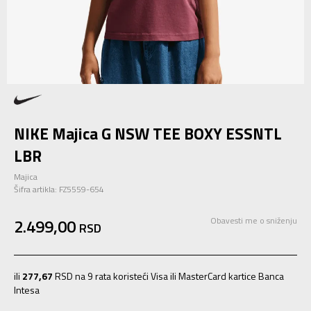
NIKE Majica G NSW TEE BOXY ESSNTL
LBR
Majica
Šifra artikla:
FZ5559-654
2.499,00
Obavesti me o sniženju
RSD
ili
277,67
RSD na 9 rata koristeći Visa ili MasterCard kartice Banca
Intesa