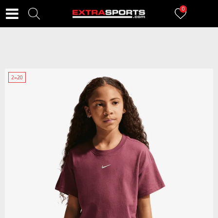
0
2=20