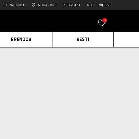
SPORT&BONUS
PRODAVNICE
PRIJAVITE SE
REGISTRUJTE SE
0
BRENDOVI
VESTI
e.
Pogledaj više
266
proizvoda
daj više
Obriši sve
edaj više