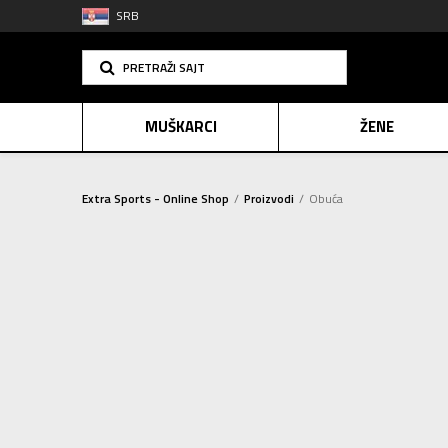
SRB
PRETRAŽI SAJT
MUŠKARCI
ŽENE
Extra Sports - Online Shop
Proizvodi
Obuća
PLAĆANJE NA R
PATIKE
(264)
SINDIK
Sortiraj
KOPAČKE
(1)
E-POKLO
CIPELE I ČIZME
(1)
Ovaj artika
Resetujte filtere
POL
Za muškarce (84)
Za žene (64)