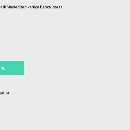
a ili MasterCard kartice Banca Intesa
RPU
njama