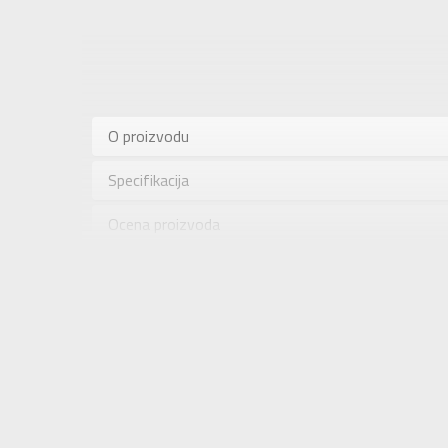
Karakteris
Kategorija
O proizvodu
Pol
Specifikacija
Brend
Uzrast
Ocena proizvoda
Namena
Provera dostupnosti u radnjama
Boja
Uvoznik
Dobavljač
2=20