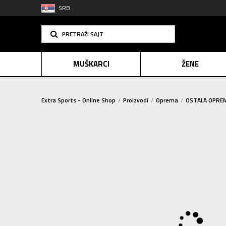
SRB
PRETRAŽI SAJT
MUŠKARCI
ŽENE
Extra Sports - Online Shop
Proizvodi
Oprema
OSTALA OPRE
PLAĆANJE NA R
SINDIK
2=20
E-POKLO