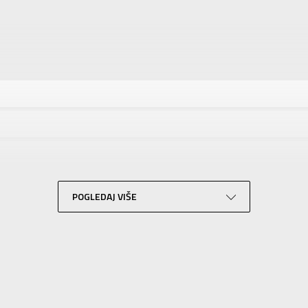
tika
Vrednost
OSTALA OPREMA
Unisex
NIKE
Za odrasle
Trčanje
Siva
POGLEDAJ VIŠE
Sport Time
Sport Time
SLIČNI PROIZVODI