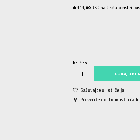
ili
111,00
RSD na 9 rata koristeći Vis
NS
Univ.
Količina:
DODAJ U KO
Sačuvajte u listi želja
Proverite dostupnost u rad